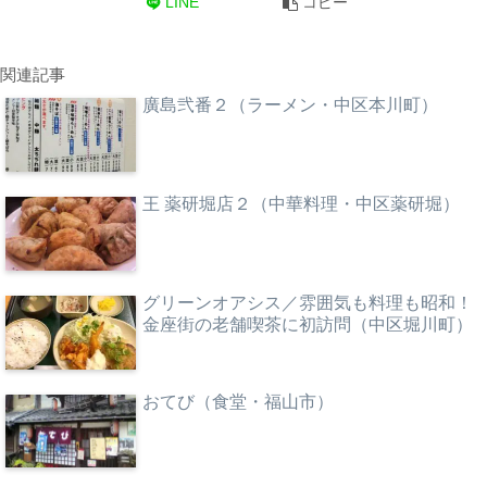
LINE
コピー
関連記事
廣島弐番２（ラーメン・中区本川町）
王 薬研堀店２（中華料理・中区薬研堀）
グリーンオアシス／雰囲気も料理も昭和！
金座街の老舗喫茶に初訪問（中区堀川町）
おてび（食堂・福山市）