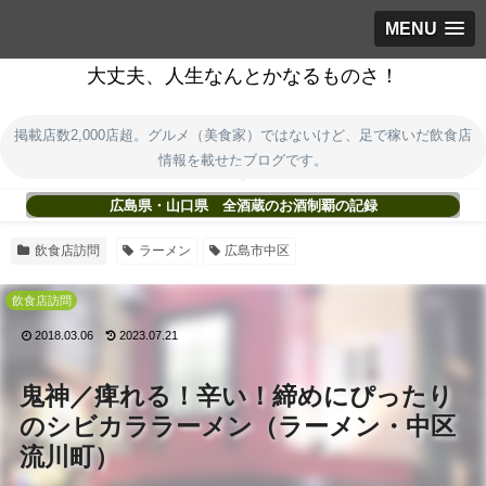
MENU
大丈夫、人生なんとかなるものさ！
掲載店数2,000店超。グルメ（美食家）ではないけど、足で稼いだ飲食店
情報を載せたブログです。
広島県・山口県 全酒蔵のお酒制覇の記録
飲食店訪問
ラーメン
広島市中区
飲食店訪問
2018.03.06
2023.07.21
鬼神／痺れる！辛い！締めにぴったり
のシビカララーメン（ラーメン・中区
流川町）