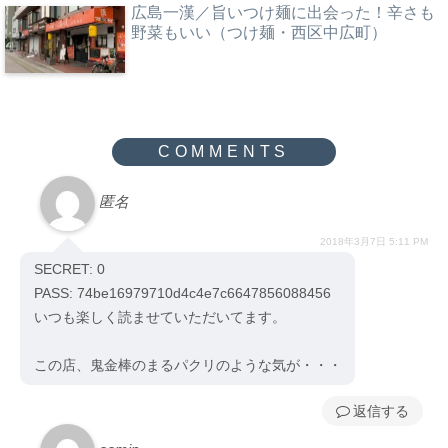
広島一漢／旨いつけ麺に出会った！辛さも
野菜もいい（つけ麺・西区中広町）
匿名
2018年3月7日 5:11 PM
SECRET: 0
PASS: 74be16979710d4c4e7c6647856088456
いつも楽しく読ませていただいてます。
この店、鬼金棒のまるパクリのような気が・・・
返信