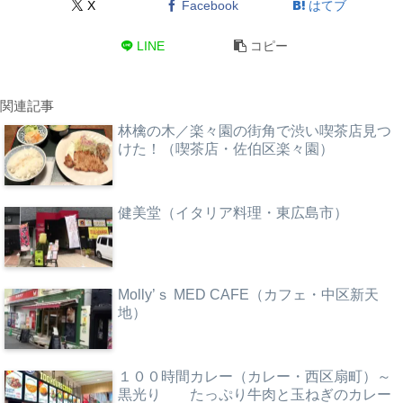
X
Facebook
はてブ
LINE
コピー
関連記事
林檎の木／楽々園の街角で渋い喫茶店見つ
けた！（喫茶店・佐伯区楽々園）
健美堂（イタリア料理・東広島市）
Molly’ｓ MED CAFE（カフェ・中区新天
地）
１００時間カレー（カレー・西区扇町）～
黒光り たっぷり牛肉と玉ねぎのカレー