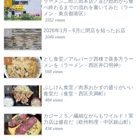
ラーメン二郎三田本店／並び始めから食
べ終わるまでの流れを書いてみた（ラー
メン・東京都港区）
1552 views
2026年1月～6月に閉店を知ったお店
1049 views
とし食堂／アルパーク西棟で喜多方ラー
メンを（ラーメン・西区井口明神）
558 views
ぶしけん食堂／肉系おかずの盛りがいい
食堂だ（食堂・西区天満町）
484 views
カジーノ５／繊細ながらもワイルド！実
力店は健在だ（欧州料理・中区銀山町）
434 views