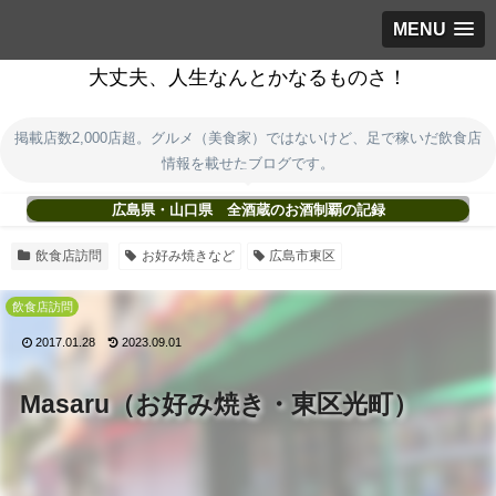
MENU
大丈夫、人生なんとかなるものさ！
掲載店数2,000店超。グルメ（美食家）ではないけど、足で稼いだ飲食店
情報を載せたブログです。
広島県・山口県 全酒蔵のお酒制覇の記録
飲食店訪問
お好み焼きなど
広島市東区
飲食店訪問
2017.01.28
2023.09.01
Masaru（お好み焼き・東区光町）