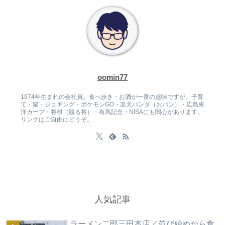
oomin77
1974年生まれの会社員。食べ歩き・お酒が一番の趣味ですが、子育
て・猫・ジョギング・ポケモンGO・楽天パンダ（おパン）・広島東
洋カープ・将棋（観る将）・有馬記念・NISAにも関心があります。
リンクはご自由にどうぞ。
人気記事
ラーメン二郎三田本店／並び始めから食