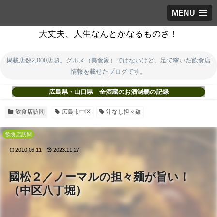
MENU
大丈夫、人生なんとかなるものさ！
掲載店数2,000店超。グルメ（美食家）ではないけど、足で稼いだ飲食店
情報を載せたブログです。
広島県・山口県 全酒蔵のお酒制覇の記録
飲食店訪問
広島市中区
汁なし担々麺
飲食店訪問
2010.06.11
2023.11.27
國松２／ノーマルの担々麺が旨い！
（中区八丁堀）