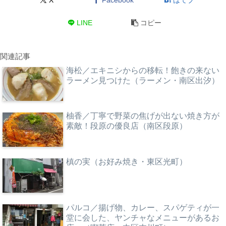
LINE
コピー
関連記事
海松／エキニシからの移転！飽きの来ない
ラーメン見つけた（ラーメン・南区出汐）
柚香／丁寧で野菜の焦げが出ない焼き方が
素敵！段原の優良店（南区段原）
槙の実（お好み焼き・東区光町）
パルコ／揚げ物、カレー、スパゲティが一
堂に会した、ヤンチャなメニューがあるお