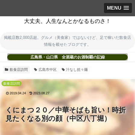
MENU
大丈夫、人生なんとかなるものさ！
掲載店数2,000店超。グルメ（美食家）ではないけど、足で稼いだ飲食店
情報を載せたブログです。
広島県・山口県 全酒蔵のお酒制覇の記録
飲食店訪問
広島市中区
汁なし担々麺
飲食店訪問
2019.04.24
2023.08.27
くにまつ２０／中華そばも旨い！時折
見たくなる別の顔（中区八丁堀）