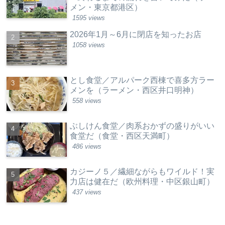
メン・東京都港区）
1595 views
2026年1月～6月に閉店を知ったお店
1058 views
とし食堂／アルパーク西棟で喜多方ラー
メンを（ラーメン・西区井口明神）
558 views
ぶしけん食堂／肉系おかずの盛りがいい
食堂だ（食堂・西区天満町）
486 views
カジーノ５／繊細ながらもワイルド！実
力店は健在だ（欧州料理・中区銀山町）
437 views