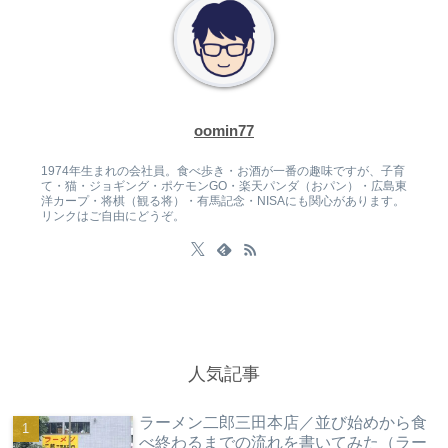
oomin77
1974年生まれの会社員。食べ歩き・お酒が一番の趣味ですが、子育
て・猫・ジョギング・ポケモンGO・楽天パンダ（おパン）・広島東
洋カープ・将棋（観る将）・有馬記念・NISAにも関心があります。
リンクはご自由にどうぞ。
人気記事
ラーメン二郎三田本店／並び始めから食
べ終わるまでの流れを書いてみた（ラー