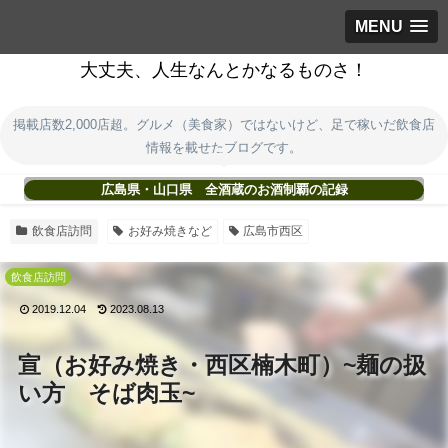
MENU
大丈夫、人生なんとかなるものさ！
掲載店数2,000店超。グルメ（美食家）ではないけど、足で稼いだ飲食店
情報を載せたブログです。
広島県・山口県 全酒蔵のお酒制覇の記録
飲食店訪問
お好み焼きなど
広島市西区
飲食店訪問
2019.12.04
2023.08.13
宣（お好み焼き・西区楠木町）~麺の扱
い方 そば肉玉~