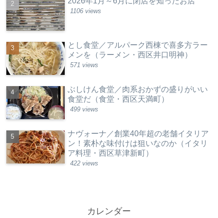
2026年1月～6月に閉店を知ったお店
1106 views
とし食堂／アルパーク西棟で喜多方ラー
メンを（ラーメン・西区井口明神）
571 views
ぶしけん食堂／肉系おかずの盛りがいい
食堂だ（食堂・西区天満町）
499 views
ナヴォーナ／創業40年超の老舗イタリア
ン！素朴な味付けは狙いなのか（イタリ
ア料理・西区草津新町）
422 views
カレンダー