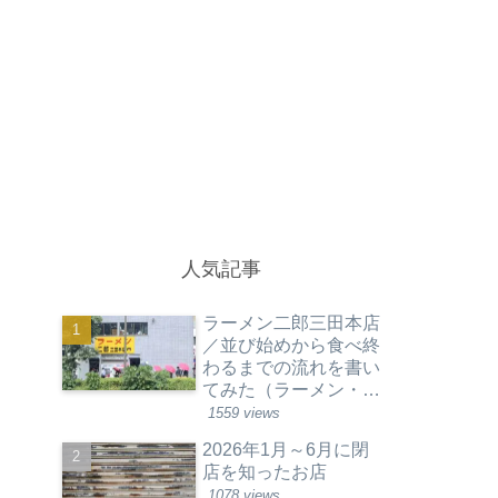
人気記事
ラーメン二郎三田本店
／並び始めから食べ終
わるまでの流れを書い
てみた（ラーメン・東
京都港区）
1559 views
2026年1月～6月に閉
店を知ったお店
1078 views