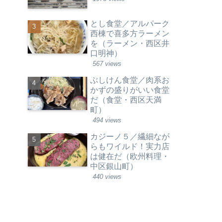
とし食堂／アルパーク
西棟で喜多方ラーメン
を（ラーメン・西区井
口明神）
567 views
ぶしけん食堂／肉系お
かずの盛りがいい食堂
だ（食堂・西区天満
町）
494 views
カジーノ５／繊細なが
らもワイルド！実力店
は健在だ（欧州料理・
中区銀山町）
440 views