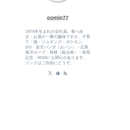
oomin77
1974年生まれの会社員。食べ歩
き・お酒が一番の趣味ですが、子育
て・猫・ジョギング・ポケモン
GO・楽天パンダ（おパン）・広島
東洋カープ・将棋（観る将）・有馬
記念・NISAにも関心があります。
リンクはご自由にどうぞ。