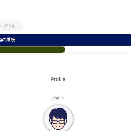
！
ブログです。
酒の看板
Profile
oomin