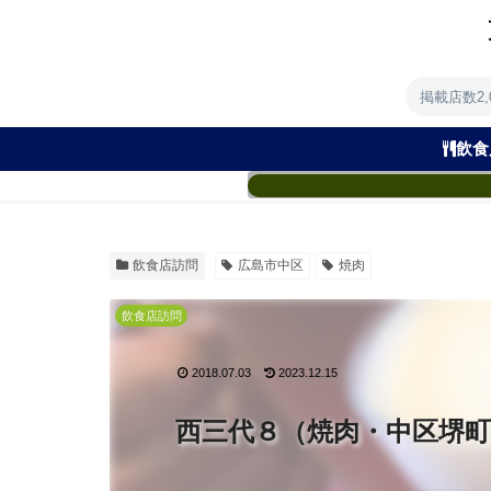
掲載店数2
飲食
飲食店訪問
広島市中区
焼肉
飲食店訪問
2018.07.03
2023.12.15
西三代８（焼肉・中区堺町