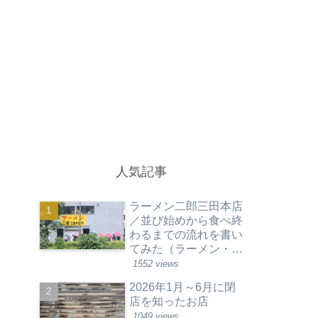
人気記事
ラーメン二郎三田本店
／並び始めから食べ終
わるまでの流れを書い
てみた（ラーメン・東
京都港区）
1552 views
2026年1月～6月に閉
店を知ったお店
1049 views