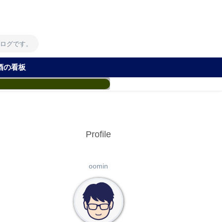
！
ブログです。
酒の看板
Profile
oomin