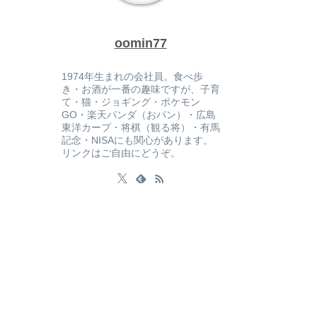
oomin77
1974年生まれの会社員。食べ歩
き・お酒が一番の趣味ですが、子育
て・猫・ジョギング・ポケモン
GO・楽天パンダ（おパン）・広島
東洋カープ・将棋（観る将）・有馬
記念・NISAにも関心があります。
リンクはご自由にどうぞ。