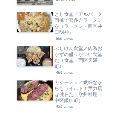
とし食堂／アルパーク
西棟で喜多方ラーメン
を（ラーメン・西区井
口明神）
558 views
ぶしけん食堂／肉系お
かずの盛りがいい食堂
だ（食堂・西区天満
町）
484 views
カジーノ５／繊細なが
らもワイルド！実力店
は健在だ（欧州料理・
中区銀山町）
434 views