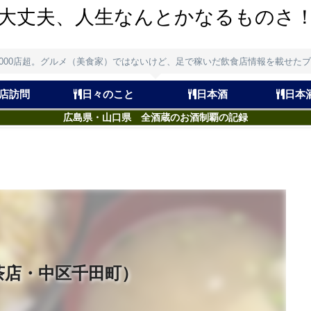
大丈夫、人生なんとかなるものさ
,000店超。グルメ（美食家）ではないけど、足で稼いだ飲食店情報を載せた
店訪問
日々のこと
日本酒
日本
広島県・山口県 全酒蔵のお酒制覇の記録
茶店・中区千田町）