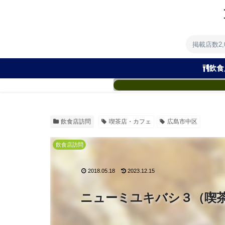
掲載店数2
飲食
飲食店訪問
喫茶店・カフェ
広島市中区
飲食店訪問
2018.05.18
2023.12.15
ニューミユキバシ３（喫