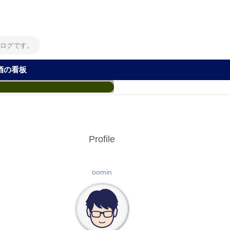
！
ブログです。
酒の看板
Profile
oomin