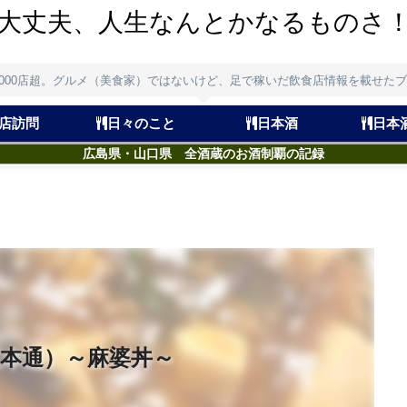
大丈夫、人生なんとかなるものさ
,000店超。グルメ（美食家）ではないけど、足で稼いだ飲食店情報を載せた
店訪問
日々のこと
日本酒
日本
広島県・山口県 全酒蔵のお酒制覇の記録
本通）～麻婆丼～