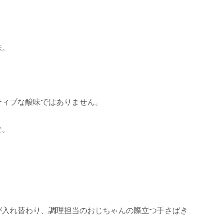
味。
。
ティブな酸味ではありません。
な。
が入れ替わり、調理担当のおじちゃんの際立つ手さばき