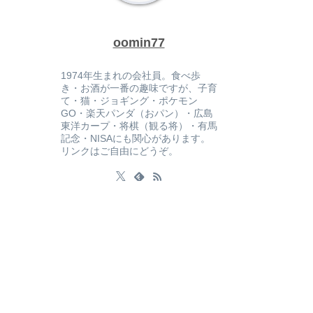
oomin77
1974年生まれの会社員。食べ歩
き・お酒が一番の趣味ですが、子育
て・猫・ジョギング・ポケモン
GO・楽天パンダ（おパン）・広島
東洋カープ・将棋（観る将）・有馬
記念・NISAにも関心があります。
リンクはご自由にどうぞ。