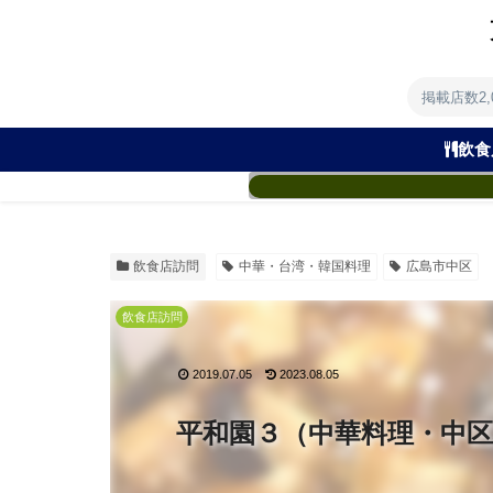
掲載店数2
飲食
飲食店訪問
中華・台湾・韓国料理
広島市中区
飲食店訪問
2019.07.05
2023.08.05
平和園３（中華料理・中区