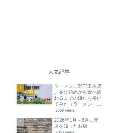
人気記事
ラーメン二郎三田本店
／並び始めから食べ終
わるまでの流れを書い
てみた（ラーメン・東
京都港区）
1569 views
2026年1月～6月に閉
店を知ったお店
1053 views