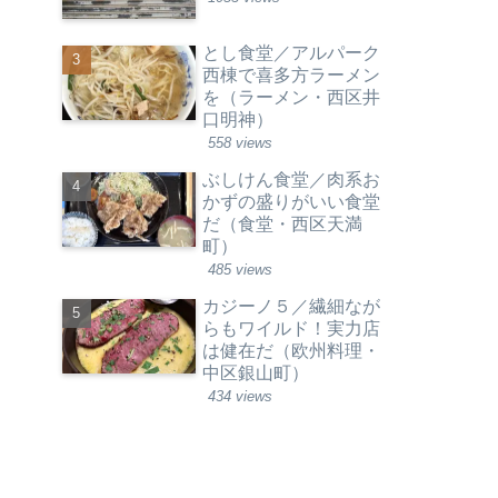
とし食堂／アルパーク
西棟で喜多方ラーメン
を（ラーメン・西区井
口明神）
558 views
ぶしけん食堂／肉系お
かずの盛りがいい食堂
だ（食堂・西区天満
町）
485 views
カジーノ５／繊細なが
らもワイルド！実力店
は健在だ（欧州料理・
中区銀山町）
434 views