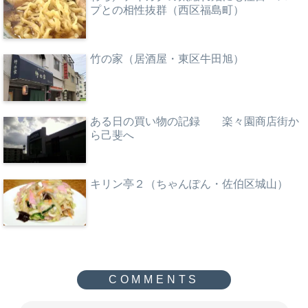
プとの相性抜群（西区福島町）
竹の家（居酒屋・東区牛田旭）
ある日の買い物の記録 楽々園商店街か
ら己斐へ
キリン亭２（ちゃんぽん・佐伯区城山）