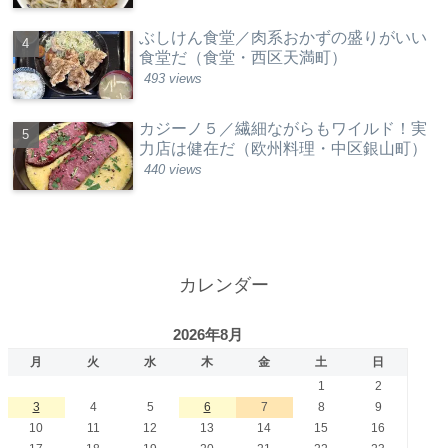
ぶしけん食堂／肉系おかずの盛りがいい
食堂だ（食堂・西区天満町）
493 views
カジーノ５／繊細ながらもワイルド！実
力店は健在だ（欧州料理・中区銀山町）
440 views
カレンダー
2026年8月
月
火
水
木
金
土
日
1
2
3
4
5
6
7
8
9
10
11
12
13
14
15
16