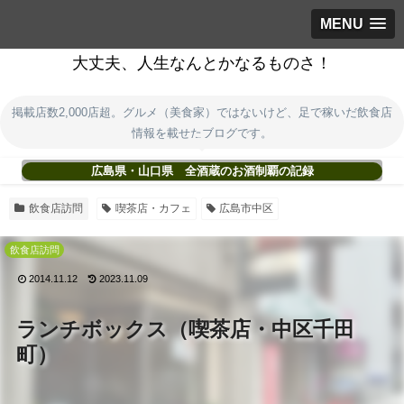
MENU
大丈夫、人生なんとかなるものさ！
掲載店数2,000店超。グルメ（美食家）ではないけど、足で稼いだ飲食店
情報を載せたブログです。
広島県・山口県 全酒蔵のお酒制覇の記録
飲食店訪問
喫茶店・カフェ
広島市中区
飲食店訪問
2014.11.12
2023.11.09
ランチボックス（喫茶店・中区千田
町）