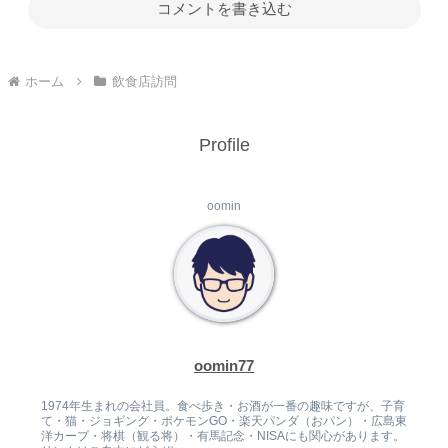
コメントを書き込む
ホーム
飲食店訪問
Profile
oomin
oomin77
1974年生まれの会社員。食べ歩き・お酒が一番の趣味ですが、子育
て・猫・ジョギング・ポケモンGO・楽天パンダ（おパン）・広島東
洋カープ・将棋（観る将）・有馬記念・NISAにも関心があります。