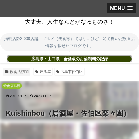
MENU
大丈夫、人生なんとかなるものさ！
掲載店数2,000店超。グルメ（美食家）ではないけど、足で稼いだ飲食店
情報を載せたブログです。
広島県・山口県 全酒蔵のお酒制覇の記録
飲食店訪問
居酒屋
広島市佐伯区
飲食店訪問
2012.04.14
2023.11.17
Kuishinbou（居酒屋・佐伯区楽々園）