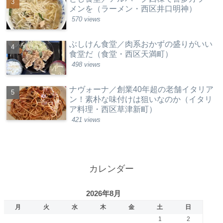
メンを（ラーメン・西区井口明神）
570 views
ぶしけん食堂／肉系おかずの盛りがいい
食堂だ（食堂・西区天満町）
498 views
ナヴォーナ／創業40年超の老舗イタリア
ン！素朴な味付けは狙いなのか（イタリ
ア料理・西区草津新町）
421 views
カレンダー
2026年8月
月
火
水
木
金
土
日
1
2