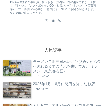
1974年生まれの会社員。食べ歩き・お酒が一番の趣味ですが、子育
て・猫・ジョギング・ポケモンGO・楽天パンダ（おパン）・広島東
洋カープ・将棋（観る将）・有馬記念・NISAにも関心があります。
リンクはご自由にどうぞ。
人気記事
ラーメン二郎三田本店／並び始めから食
べ終わるまでの流れを書いてみた（ラー
メン・東京都港区）
1537 views
2026年1月～6月に閉店を知ったお店
1105 views
とし食堂／アルパーク西棟で喜多方ラー