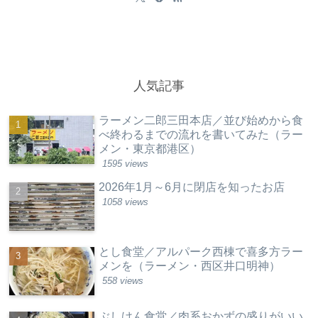
人気記事
ラーメン二郎三田本店／並び始めから食
べ終わるまでの流れを書いてみた（ラー
メン・東京都港区）
1595 views
2026年1月～6月に閉店を知ったお店
1058 views
とし食堂／アルパーク西棟で喜多方ラー
メンを（ラーメン・西区井口明神）
558 views
ぶしけん食堂／肉系おかずの盛りがいい