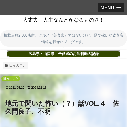
MENU
大丈夫、人生なんとかなるものさ！
掲載店数2,000店超。グルメ（美食家）ではないけど、足で稼いだ飲食店
情報を載せたブログです。
広島県・山口県 全酒蔵のお酒制覇の記録
日々のこと
日々のこと
2011.05.27
2023.11.16
地元で聞いた怖い（？）話VOL.４ 佐
久間良子、不明