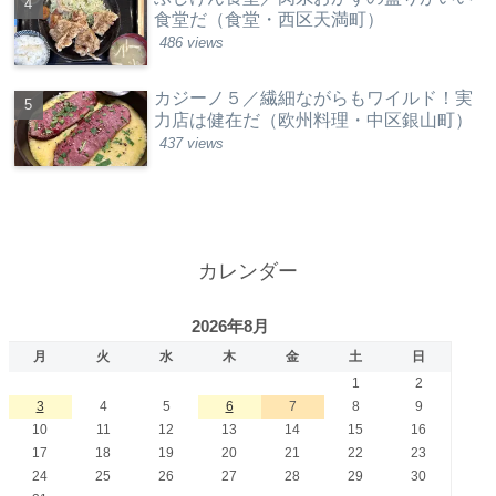
食堂だ（食堂・西区天満町）
486 views
カジーノ５／繊細ながらもワイルド！実
力店は健在だ（欧州料理・中区銀山町）
437 views
カレンダー
2026年8月
月
火
水
木
金
土
日
1
2
3
4
5
6
7
8
9
10
11
12
13
14
15
16
17
18
19
20
21
22
23
24
25
26
27
28
29
30