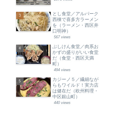
とし食堂／アルパーク
西棟で喜多方ラーメン
を（ラーメン・西区井
口明神）
567 views
ぶしけん食堂／肉系お
かずの盛りがいい食堂
だ（食堂・西区天満
町）
494 views
カジーノ５／繊細なが
らもワイルド！実力店
は健在だ（欧州料理・
中区銀山町）
440 views