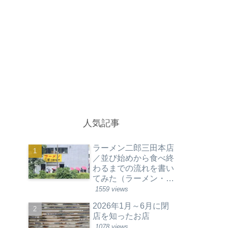
人気記事
ラーメン二郎三田本店
／並び始めから食べ終
わるまでの流れを書い
てみた（ラーメン・東
京都港区）
1559 views
2026年1月～6月に閉
店を知ったお店
1078 views