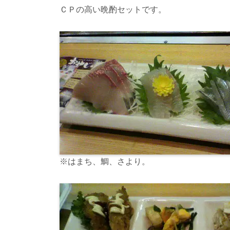
ＣＰの高い晩酌セットです。
※はまち、鯛、さより。