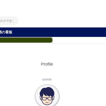
！
ブログです。
酒の看板
Profile
oomin