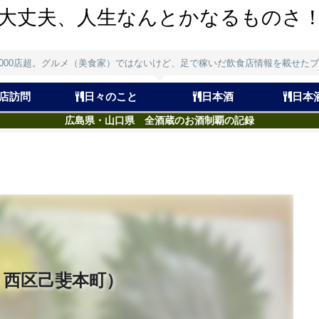
大丈夫、人生なんとかなるものさ
,000店超。グルメ（美食家）ではないけど、足で稼いだ飲食店情報を載せた
店訪問
日々のこと
日本酒
日本
広島県・山口県 全酒蔵のお酒制覇の記録
・西区己斐本町）