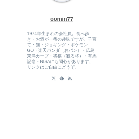
oomin77
1974年生まれの会社員。食べ歩
き・お酒が一番の趣味ですが、子育
て・猫・ジョギング・ポケモン
GO・楽天パンダ（おパン）・広島
東洋カープ・将棋（観る将）・有馬
記念・NISAにも関心があります。
リンクはご自由にどうぞ。