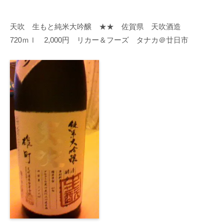
天吹 生もと純米大吟醸 ★★ 佐賀県 天吹酒造
720ｍｌ 2,000円 リカー＆フーズ タナカ＠廿日市