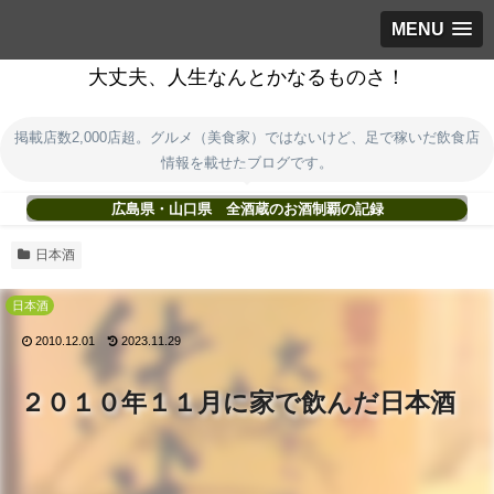
MENU
大丈夫、人生なんとかなるものさ！
掲載店数2,000店超。グルメ（美食家）ではないけど、足で稼いだ飲食店
情報を載せたブログです。
広島県・山口県 全酒蔵のお酒制覇の記録
日本酒
日本酒
2010.12.01
2023.11.29
２０１０年１１月に家で飲んだ日本酒