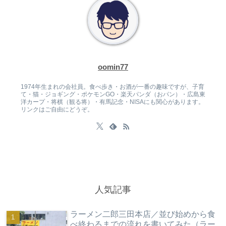
oomin77
1974年生まれの会社員。食べ歩き・お酒が一番の趣味ですが、子育
て・猫・ジョギング・ポケモンGO・楽天パンダ（おパン）・広島東
洋カープ・将棋（観る将）・有馬記念・NISAにも関心があります。
リンクはご自由にどうぞ。
人気記事
ラーメン二郎三田本店／並び始めから食
べ終わるまでの流れを書いてみた（ラー