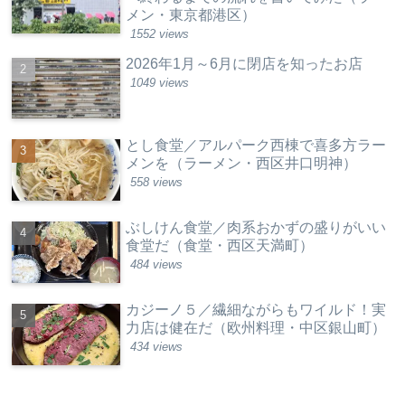
メン・東京都港区）
1552 views
2026年1月～6月に閉店を知ったお店
1049 views
とし食堂／アルパーク西棟で喜多方ラー
メンを（ラーメン・西区井口明神）
558 views
ぶしけん食堂／肉系おかずの盛りがいい
食堂だ（食堂・西区天満町）
484 views
カジーノ５／繊細ながらもワイルド！実
力店は健在だ（欧州料理・中区銀山町）
434 views