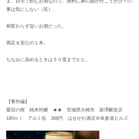
ま、自宅で飲むお酒なので、徳利に豚の脂が付こうが少々の
事は気にしない（笑）。
相変わらず旨いお酒だった。
満足＆安心の１本。
ちなみに温めるときは５０度までかと。
【番外編】
愛宕の桜 純米吟醸 ★★ 宮城県大崎市 新澤醸造店
180ｍｌ アルミ缶 368円 はせがわ酒店＠表参道ヒルズ