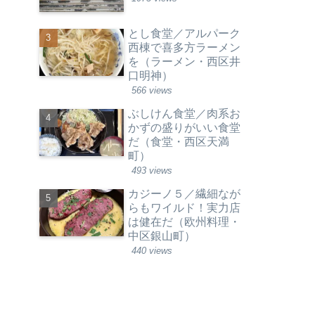
とし食堂／アルパーク
西棟で喜多方ラーメン
を（ラーメン・西区井
口明神）
566 views
ぶしけん食堂／肉系お
かずの盛りがいい食堂
だ（食堂・西区天満
町）
493 views
カジーノ５／繊細なが
らもワイルド！実力店
は健在だ（欧州料理・
中区銀山町）
440 views