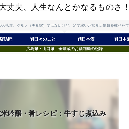
大丈夫、人生なんとかなるものさ
,000店超。グルメ（美食家）ではないけど、足で稼いだ飲食店情報を載せた
店訪問
日々のこと
日本酒
日本
広島県・山口県 全酒蔵のお酒制覇の記録
純米吟醸・肴レシピ：牛すじ煮込み