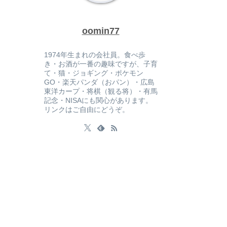
oomin77
1974年生まれの会社員。食べ歩
き・お酒が一番の趣味ですが、子育
て・猫・ジョギング・ポケモン
GO・楽天パンダ（おパン）・広島
東洋カープ・将棋（観る将）・有馬
記念・NISAにも関心があります。
リンクはご自由にどうぞ。