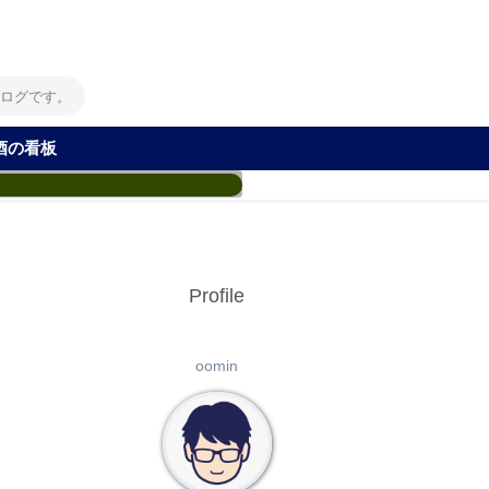
！
ブログです。
酒の看板
Profile
oomin