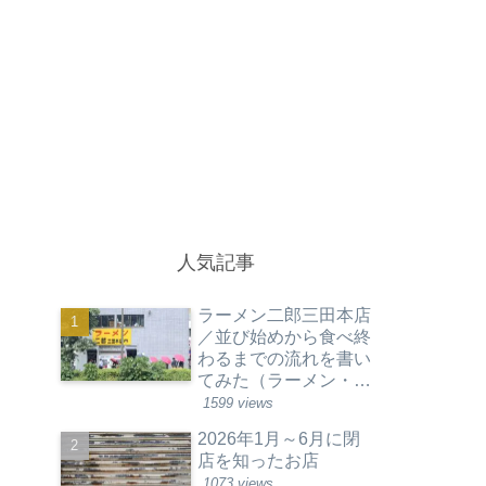
人気記事
ラーメン二郎三田本店
／並び始めから食べ終
わるまでの流れを書い
てみた（ラーメン・東
京都港区）
1599 views
2026年1月～6月に閉
店を知ったお店
1073 views