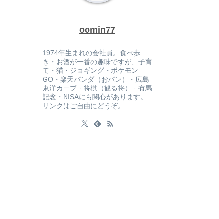
oomin77
1974年生まれの会社員。食べ歩
き・お酒が一番の趣味ですが、子育
て・猫・ジョギング・ポケモン
GO・楽天パンダ（おパン）・広島
東洋カープ・将棋（観る将）・有馬
記念・NISAにも関心があります。
リンクはご自由にどうぞ。