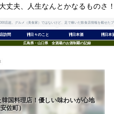
大丈夫、人生なんとかなるものさ
,000店超。グルメ（美食家）ではないけど、足で稼いだ飲食店情報を載せた
店訪問
日々のこと
日本酒
日本
広島県・山口県 全酒蔵のお酒制覇の記録
区
た韓国料理店！優しい味わいが心地
区安佐町）