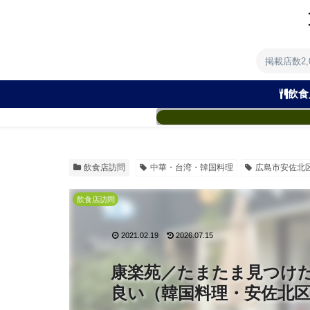
掲載店数2
飲食
飲食店訪問
中華・台湾・韓国料理
広島市安佐北
飲食店訪問
2021.02.19
2026.07.15
康楽苑／たまたま見つけ
良い（韓国料理・安佐北