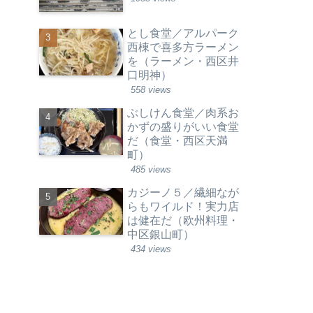
とし食堂／アルパーク
西棟で喜多方ラーメン
を（ラーメン・西区井
口明神）
558 views
ぶしけん食堂／肉系お
かずの盛りがいい食堂
だ（食堂・西区天満
町）
485 views
カジーノ５／繊細なが
らもワイルド！実力店
は健在だ（欧州料理・
中区銀山町）
434 views