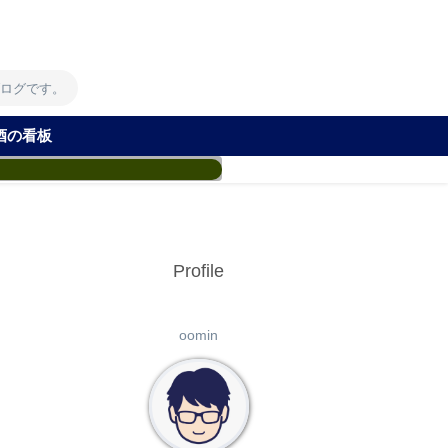
！
ブログです。
酒の看板
Profile
oomin