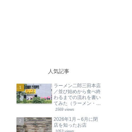
人気記事
ラーメン二郎三田本店
／並び始めから食べ終
わるまでの流れを書い
てみた（ラーメン・東
京都港区）
1569 views
2026年1月～6月に閉
店を知ったお店
1053 views