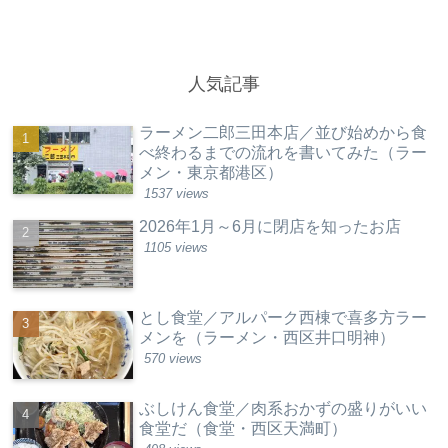
人気記事
ラーメン二郎三田本店／並び始めから食
べ終わるまでの流れを書いてみた（ラー
メン・東京都港区）
1537 views
2026年1月～6月に閉店を知ったお店
1105 views
とし食堂／アルパーク西棟で喜多方ラー
メンを（ラーメン・西区井口明神）
570 views
ぶしけん食堂／肉系おかずの盛りがいい
食堂だ（食堂・西区天満町）