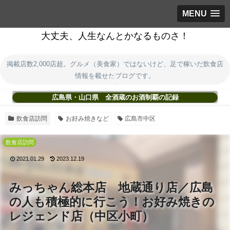
MENU
大丈夫、人生なんとかなるものさ！
掲載店数2,000店超。グルメ（美食家）ではないけど、足で稼いだ飲食店
情報を載せたブログです。
広島県・山口県 全酒蔵のお酒制覇の記録
飲食店訪問
お好み焼きなど
広島市中区
飲食店訪問
2021.01.29
2023.12.19
みっちゃん総本店 地蔵通り店／広島
の人も積極的に行こう！お好み焼きの
レジェンド店（中区小町）