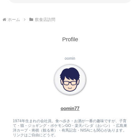
ホーム
飲食店訪問
Profile
oomin
oomin77
1974年生まれの会社員。食べ歩き・お酒が一番の趣味ですが、子育
て・猫・ジョギング・ポケモンGO・楽天パンダ（おパン）・広島東
洋カープ・将棋（観る将）・有馬記念・NISAにも関心があります。
リンクはご自由にどうぞ。