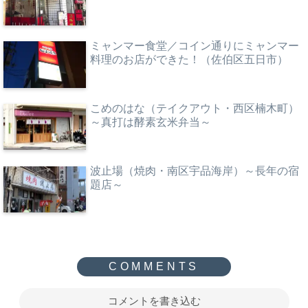
ミャンマー食堂／コイン通りにミャンマー
料理のお店ができた！（佐伯区五日市）
こめのはな（テイクアウト・西区楠木町）
～真打は酵素玄米弁当～
波止場（焼肉・南区宇品海岸）～長年の宿
題店～
コメントを書き込む