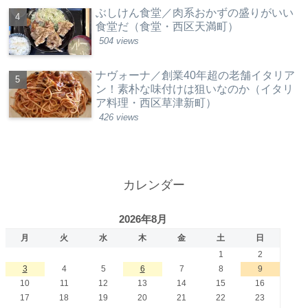
ぶしけん食堂／肉系おかずの盛りがいい
食堂だ（食堂・西区天満町）
504 views
ナヴォーナ／創業40年超の老舗イタリア
ン！素朴な味付けは狙いなのか（イタリ
ア料理・西区草津新町）
426 views
カレンダー
2026年8月
月
火
水
木
金
土
日
1
2
3
4
5
6
7
8
9
10
11
12
13
14
15
16
17
18
19
20
21
22
23