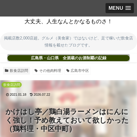
MENU
大丈夫、人生なんとかなるものさ！
掲載店数2,000店超。グルメ（美食家）ではないけど、足で稼いだ飲食店
情報を載せたブログです。
広島県・山口県 全酒蔵のお酒制覇の記録
飲食店訪問
その他肉料理
広島市中区
飲食店訪問
2021.01.18
2026.07.22
かけはし亭／鶏白湯ラーメンはにんに
く強し！予め教えておいて欲しかった
（鶏料理・中区中町）