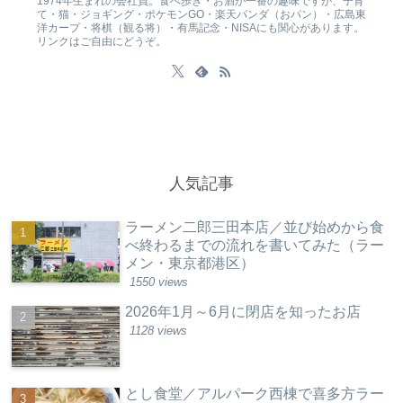
1974年生まれの会社員。食べ歩き・お酒が一番の趣味ですが、子育
て・猫・ジョギング・ポケモンGO・楽天パンダ（おパン）・広島東
洋カープ・将棋（観る将）・有馬記念・NISAにも関心があります。
リンクはご自由にどうぞ。
人気記事
ラーメン二郎三田本店／並び始めから食
べ終わるまでの流れを書いてみた（ラー
メン・東京都港区）
1550 views
2026年1月～6月に閉店を知ったお店
1128 views
とし食堂／アルパーク西棟で喜多方ラー