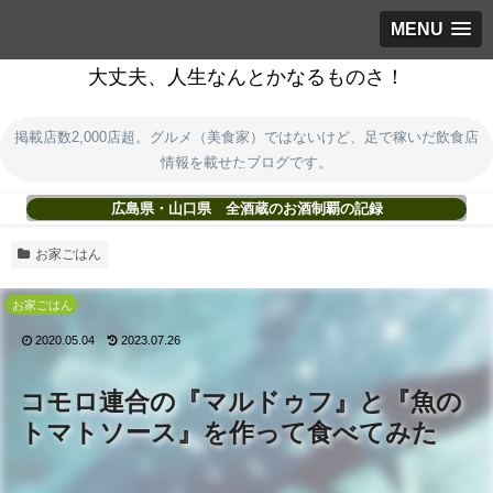
MENU
大丈夫、人生なんとかなるものさ！
掲載店数2,000店超。グルメ（美食家）ではないけど、足で稼いだ飲食店
情報を載せたブログです。
広島県・山口県 全酒蔵のお酒制覇の記録
お家ごはん
お家ごはん
2020.05.04
2023.07.26
コモロ連合の『マルドゥフ』と『魚の
トマトソース』を作って食べてみた