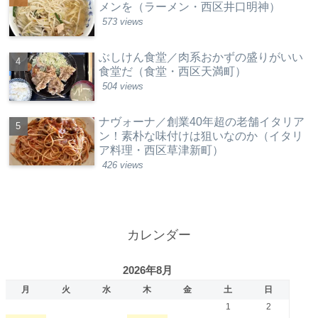
メンを（ラーメン・西区井口明神）
573 views
ぶしけん食堂／肉系おかずの盛りがいい
食堂だ（食堂・西区天満町）
504 views
ナヴォーナ／創業40年超の老舗イタリア
ン！素朴な味付けは狙いなのか（イタリ
ア料理・西区草津新町）
426 views
カレンダー
2026年8月
月
火
水
木
金
土
日
1
2