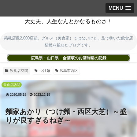
MENU
大丈夫、人生なんとかなるものさ！
掲載店数2,000店超。グルメ（美食家）ではないけど、足で稼いだ飲食店
情報を載せたブログです。
広島県・山口県 全酒蔵のお酒制覇の記録
飲食店訪問
つけ麺
広島市西区
飲食店訪問
2020.05.18
2023.12.18
麵家あかり（つけ麵・西区大芝）～盛
りが良すぎるねぎ～