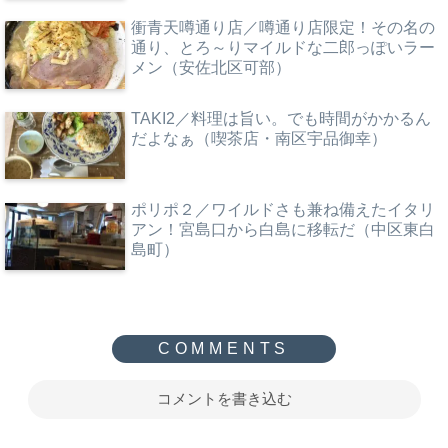
衝青天噂通り店／噂通り店限定！その名の
通り、とろ～りマイルドな二郎っぽいラー
メン（安佐北区可部）
TAKI2／料理は旨い。でも時間がかかるん
だよなぁ（喫茶店・南区宇品御幸）
ポリポ２／ワイルドさも兼ね備えたイタリ
アン！宮島口から白島に移転だ（中区東白
島町）
コメントを書き込む