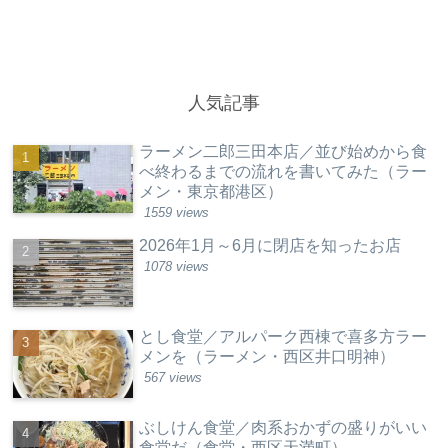
人気記事
ラーメン二郎三田本店／並び始めから食
べ終わるまでの流れを書いてみた（ラー
メン・東京都港区）
1559 views
2026年1月～6月に閉店を知ったお店
1078 views
とし食堂／アルパーク西棟で喜多方ラー
メンを（ラーメン・西区井口明神）
567 views
ぶしけん食堂／肉系おかずの盛りがいい
食堂だ（食堂・西区天満町）