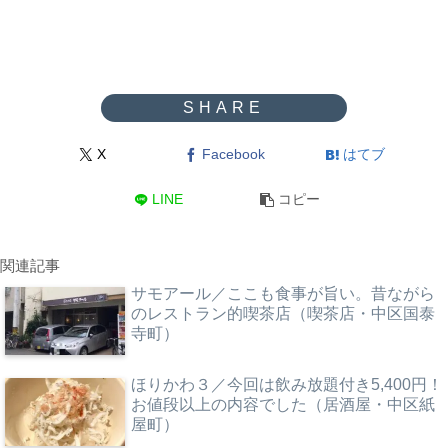
X
Facebook
はてブ
LINE
コピー
関連記事
サモアール／ここも食事が旨い。昔ながら
のレストラン的喫茶店（喫茶店・中区国泰
寺町）
ほりかわ３／今回は飲み放題付き5,400円！
お値段以上の内容でした（居酒屋・中区紙
屋町）