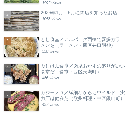
1595 views
2026年1月～6月に閉店を知ったお店
1058 views
とし食堂／アルパーク西棟で喜多方ラー
メンを（ラーメン・西区井口明神）
558 views
ぶしけん食堂／肉系おかずの盛りがいい
食堂だ（食堂・西区天満町）
486 views
カジーノ５／繊細ながらもワイルド！実
力店は健在だ（欧州料理・中区銀山町）
437 views