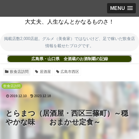
MENU
大丈夫、人生なんとかなるものさ！
掲載店数2,000店超。グルメ（美食家）ではないけど、足で稼いだ飲食店
情報を載せたブログです。
広島県・山口県 全酒蔵のお酒制覇の記録
飲食店訪問
居酒屋
広島市西区
飲食店訪問
2019.12.10
2023.12.18
とらまつ（居酒屋・西区三篠町）～穏
やかな味 おまかせ定食～