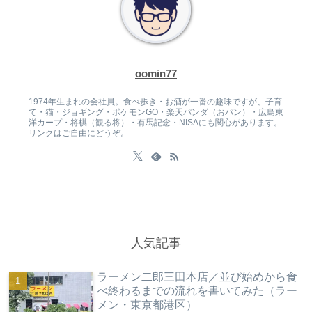
oomin77
1974年生まれの会社員。食べ歩き・お酒が一番の趣味ですが、子育
て・猫・ジョギング・ポケモンGO・楽天パンダ（おパン）・広島東
洋カープ・将棋（観る将）・有馬記念・NISAにも関心があります。
リンクはご自由にどうぞ。
人気記事
ラーメン二郎三田本店／並び始めから食
べ終わるまでの流れを書いてみた（ラー
メン・東京都港区）