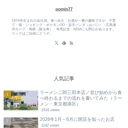
oomin77
1974年生まれの会社員。食べ歩き・お酒が一番の趣味ですが、子育
て・猫・ジョギング・ポケモンGO・楽天パンダ（おパン）・広島東
洋カープ・将棋（観る将）・有馬記念・NISAにも関心があります。
リンクはご自由にどうぞ。
人気記事
ラーメン二郎三田本店／並び始めから食
べ終わるまでの流れを書いてみた（ラー
メン・東京都港区）
1516 views
2026年1月～6月に閉店を知ったお店
1142 views