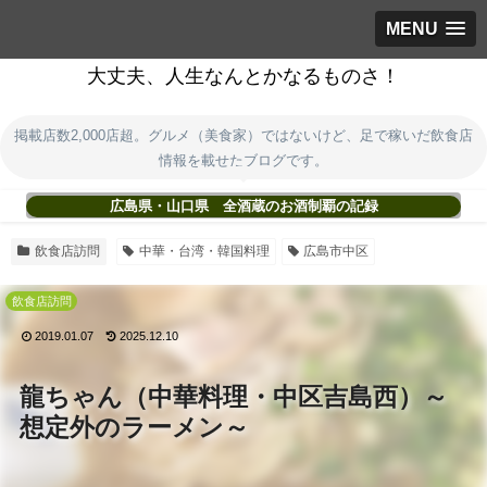
MENU
大丈夫、人生なんとかなるものさ！
掲載店数2,000店超。グルメ（美食家）ではないけど、足で稼いだ飲食店
情報を載せたブログです。
広島県・山口県 全酒蔵のお酒制覇の記録
飲食店訪問
中華・台湾・韓国料理
広島市中区
飲食店訪問
2019.01.07
2025.12.10
龍ちゃん（中華料理・中区吉島西）～
想定外のラーメン～