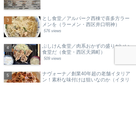
とし食堂／アルパーク西棟で喜多方ラー
メンを（ラーメン・西区井口明神）
576 views
ぶしけん食堂／肉系おかずの盛りがいい
食堂だ（食堂・西区天満町）
509 views
ナヴォーナ／創業40年超の老舗イタリア
ン！素朴な味付けは狙いなのか（イタリ
ア料理・西区草津新町）
437 views
カレンダー