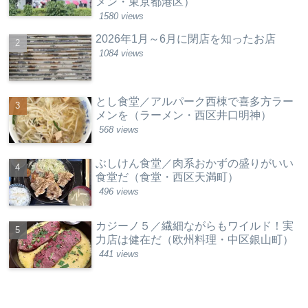
メン・東京都港区）
1580 views
2026年1月～6月に閉店を知ったお店
1084 views
とし食堂／アルパーク西棟で喜多方ラー
メンを（ラーメン・西区井口明神）
568 views
ぶしけん食堂／肉系おかずの盛りがいい
食堂だ（食堂・西区天満町）
496 views
カジーノ５／繊細ながらもワイルド！実
力店は健在だ（欧州料理・中区銀山町）
441 views