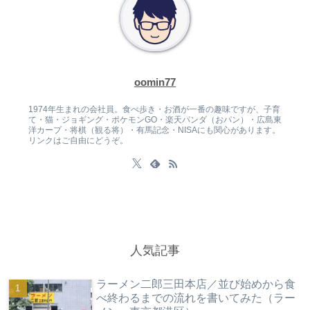
oomin77
1974年生まれの会社員。食べ歩き・お酒が一番の趣味ですが、子育
て・猫・ジョギング・ポケモンGO・楽天パンダ（おパン）・広島東
洋カープ・将棋（観る将）・有馬記念・NISAにも関心があります。
リンクはご自由にどうぞ。
人気記事
ラーメン二郎三田本店／並び始めから食
べ終わるまでの流れを書いてみた（ラー