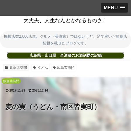
MENU
大丈夫、人生なんとかなるものさ！
掲載店数2,000店超。グルメ（美食家）ではないけど、足で稼いだ飲食店
情報を載せたブログです。
広島県・山口県 全酒蔵のお酒制覇の記録
飲食店訪問
うどん
広島市南区
飲食店訪問
2017.11.29
2023.12.14
麦の実（うどん・南区皆実町）