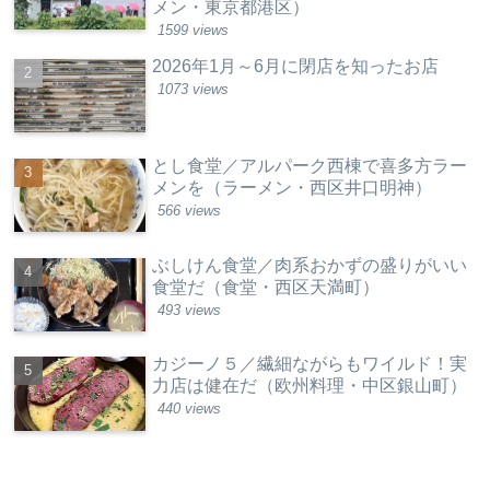
メン・東京都港区）
1599 views
2026年1月～6月に閉店を知ったお店
1073 views
とし食堂／アルパーク西棟で喜多方ラー
メンを（ラーメン・西区井口明神）
566 views
ぶしけん食堂／肉系おかずの盛りがいい
食堂だ（食堂・西区天満町）
493 views
カジーノ５／繊細ながらもワイルド！実
力店は健在だ（欧州料理・中区銀山町）
440 views