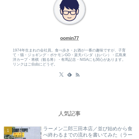
oomin77
1974年生まれの会社員。食べ歩き・お酒が一番の趣味ですが、子育
て・猫・ジョギング・ポケモンGO・楽天パンダ（おパン）・広島東
洋カープ・将棋（観る将）・有馬記念・NISAにも関心があります。
リンクはご自由にどうぞ。
人気記事
ラーメン二郎三田本店／並び始めから食
べ終わるまでの流れを書いてみた（ラー