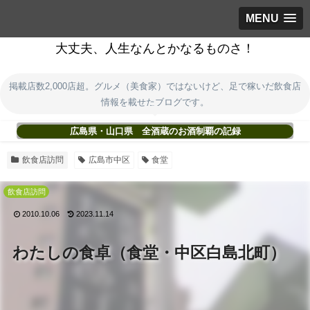
MENU
大丈夫、人生なんとかなるものさ！
掲載店数2,000店超。グルメ（美食家）ではないけど、足で稼いだ飲食店
情報を載せたブログです。
広島県・山口県 全酒蔵のお酒制覇の記録
飲食店訪問
広島市中区
食堂
飲食店訪問
2010.10.06
2023.11.14
わたしの食卓（食堂・中区白島北町）