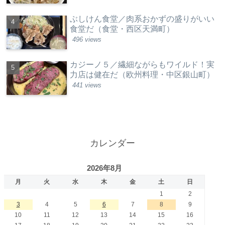
ぶしけん食堂／肉系おかずの盛りがいい
食堂だ（食堂・西区天満町）
496 views
カジーノ５／繊細ながらもワイルド！実
力店は健在だ（欧州料理・中区銀山町）
441 views
カレンダー
2026年8月
月
火
水
木
金
土
日
1
2
3
4
5
6
7
8
9
10
11
12
13
14
15
16