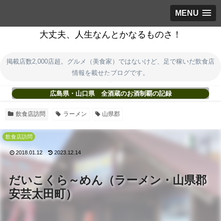
MENU
大丈夫、人生なんとかなるものさ！
掲載店数2,000店超。グルメ（美食家）ではないけど、足で稼いだ飲食店
情報を載せたブログです。
広島県・山口県 全酒蔵のお酒制覇の記録
飲食店訪問
ラーメン
山県郡
飲食店訪問
2018.01.12
2023.12.14
だいこくら～めん（ラーメン・山県郡
安芸太田町）