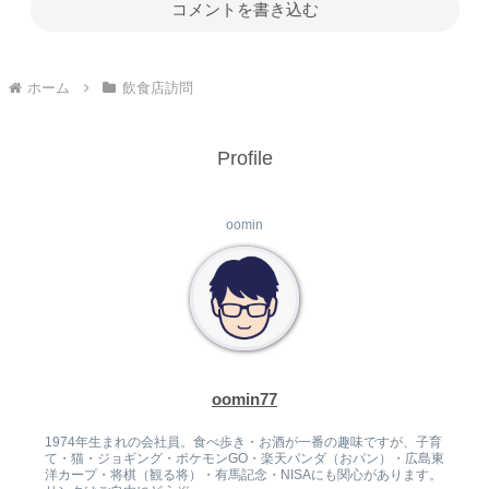
コメントを書き込む
ホーム
飲食店訪問
Profile
oomin
oomin77
1974年生まれの会社員。食べ歩き・お酒が一番の趣味ですが、子育
て・猫・ジョギング・ポケモンGO・楽天パンダ（おパン）・広島東
洋カープ・将棋（観る将）・有馬記念・NISAにも関心があります。