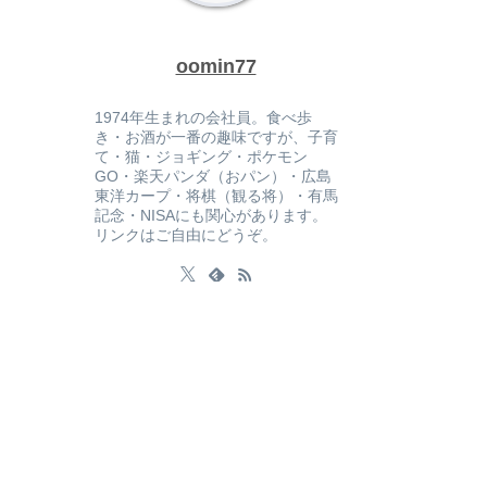
oomin77
1974年生まれの会社員。食べ歩
き・お酒が一番の趣味ですが、子育
て・猫・ジョギング・ポケモン
GO・楽天パンダ（おパン）・広島
東洋カープ・将棋（観る将）・有馬
記念・NISAにも関心があります。
リンクはご自由にどうぞ。