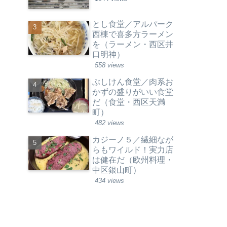
とし食堂／アルパーク
西棟で喜多方ラーメン
を（ラーメン・西区井
口明神）
558 views
ぶしけん食堂／肉系お
かずの盛りがいい食堂
だ（食堂・西区天満
町）
482 views
カジーノ５／繊細なが
らもワイルド！実力店
は健在だ（欧州料理・
中区銀山町）
434 views