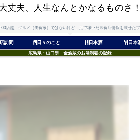
大丈夫、人生なんとかなるものさ
,000店超。グルメ（美食家）ではないけど、足で稼いだ飲食店情報を載せた
店訪問
日々のこと
日本酒
日本
広島県・山口県 全酒蔵のお酒制覇の記録
）