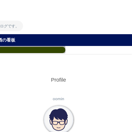
！
ブログです。
酒の看板
Profile
oomin