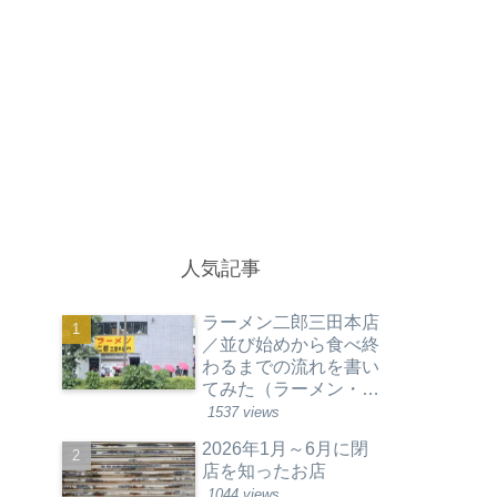
人気記事
ラーメン二郎三田本店
／並び始めから食べ終
わるまでの流れを書い
てみた（ラーメン・東
京都港区）
1537 views
2026年1月～6月に閉
店を知ったお店
1044 views