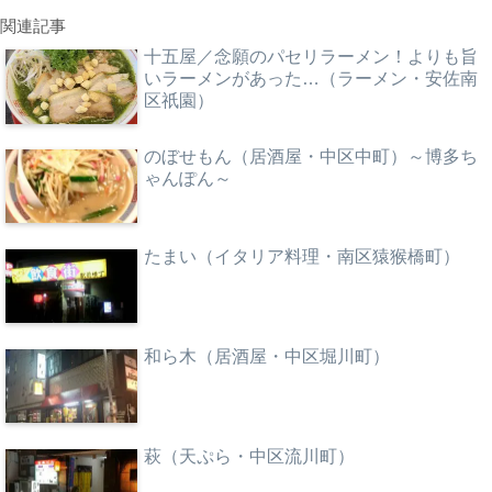
関連記事
十五屋／念願のパセリラーメン！よりも旨
いラーメンがあった…（ラーメン・安佐南
区祇園）
のぼせもん（居酒屋・中区中町）～博多ち
ゃんぽん～
たまい（イタリア料理・南区猿猴橋町）
和ら木（居酒屋・中区堀川町）
萩（天ぷら・中区流川町）