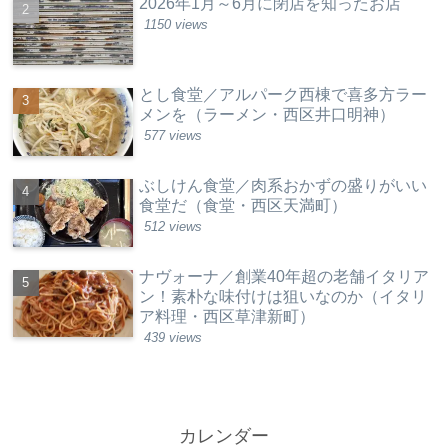
2026年1月～6月に閉店を知ったお店
1150 views
とし食堂／アルパーク西棟で喜多方ラー
メンを（ラーメン・西区井口明神）
577 views
ぶしけん食堂／肉系おかずの盛りがいい
食堂だ（食堂・西区天満町）
512 views
ナヴォーナ／創業40年超の老舗イタリア
ン！素朴な味付けは狙いなのか（イタリ
ア料理・西区草津新町）
439 views
カレンダー