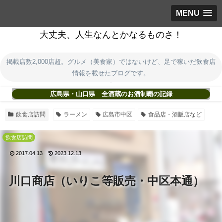
MENU
大丈夫、人生なんとかなるものさ！
掲載店数2,000店超。グルメ（美食家）ではないけど、足で稼いだ飲食店
情報を載せたブログです。
広島県・山口県 全酒蔵のお酒制覇の記録
飲食店訪問
ラーメン
広島市中区
食品店・酒販店など
飲食店訪問
2017.04.13
2023.12.13
川口商店（いりこ等販売・中区本通）