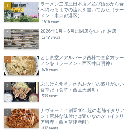
ラーメン二郎三田本店／並び始めから食
べ終わるまでの流れを書いてみた（ラー
メン・東京都港区）
1516 views
2026年1月～6月に閉店を知ったお店
1142 views
とし食堂／アルパーク西棟で喜多方ラー
メンを（ラーメン・西区井口明神）
576 views
ぶしけん食堂／肉系おかずの盛りがいい
食堂だ（食堂・西区天満町）
509 views
ナヴォーナ／創業40年超の老舗イタリア
ン！素朴な味付けは狙いなのか（イタリ
ア料理・西区草津新町）
437 views