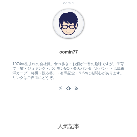
oomin
oomin77
1974年生まれの会社員。食べ歩き・お酒が一番の趣味ですが、子育
て・猫・ジョギング・ポケモンGO・楽天パンダ（おパン）・広島東
洋カープ・将棋（観る将）・有馬記念・NISAにも関心があります。
リンクはご自由にどうぞ。
人気記事