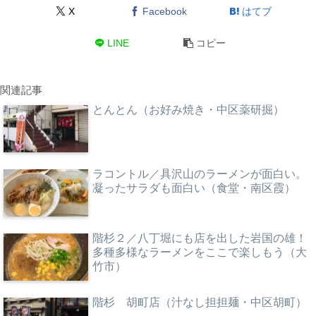
X
Facebook
はてブ
LINE
コピー
関連記事
とんとん（お好み焼き・中区薬研掘）
ラコントル／具沢山のラーメンが面白い。
凝ったサラダも面白い（食堂・南区霞）
階杉２／八丁堀にも店を出した岩国の雄！
多種多様なラーメンをここで楽しもう（大
竹市）
階杉 胡町店（汁なし担担麺・中区胡町）