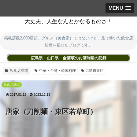
MENU
大丈夫、人生なんとかなるものさ！
掲載店数2,000店超。グルメ（美食家）ではないけど、足で稼いだ飲食店
情報を載せたブログです。
広島県・山口県 全酒蔵のお酒制覇の記録
飲食店訪問
中華・台湾・韓国料理
広島市東区
飲食店訪問
2017.01.12
2023.12.13
唐家（刀削麺・東区若草町）