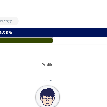
！
ブログです。
酒の看板
Profile
oomin