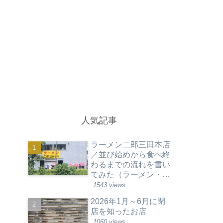
人気記事
ラーメン二郎三田本店
／並び始めから食べ終
わるまでの流れを書い
てみた（ラーメン・東
京都港区）
1543 views
2026年1月～6月に閉
店を知ったお店
1060 views