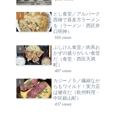
とし食堂／アルパーク
西棟で喜多方ラーメン
を（ラーメン・西区井
口明神）
559 views
ぶしけん食堂／肉系お
かずの盛りがいい食堂
だ（食堂・西区天満
町）
487 views
カジーノ５／繊細なが
らもワイルド！実力店
は健在だ（欧州料理・
中区銀山町）
437 views