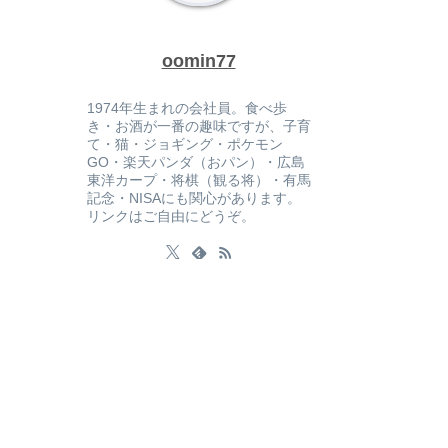
oomin77
1974年生まれの会社員。食べ歩
き・お酒が一番の趣味ですが、子育
て・猫・ジョギング・ポケモン
GO・楽天パンダ（おパン）・広島
東洋カープ・将棋（観る将）・有馬
記念・NISAにも関心があります。
リンクはご自由にどうぞ。