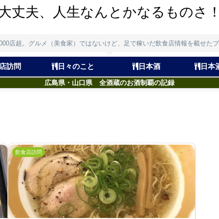
大丈夫、人生なんとかなるものさ
,000店超。グルメ（美食家）ではないけど、足で稼いだ飲食店情報を載せた
店訪問
日々のこと
日本酒
日本
広島県・山口県 全酒蔵のお酒制覇の記録
飲食店訪問