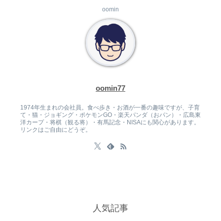
oomin
oomin77
1974年生まれの会社員。食べ歩き・お酒が一番の趣味ですが、子育
て・猫・ジョギング・ポケモンGO・楽天パンダ（おパン）・広島東
洋カープ・将棋（観る将）・有馬記念・NISAにも関心があります。
リンクはご自由にどうぞ。
人気記事