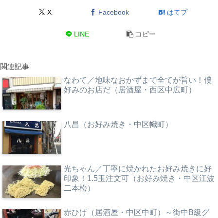
X
Facebook
はてブ
LINE
コピー
関連記事
なわて／地味なおかずまで全てが旨い！僕
好みのお店だ（居酒屋・西区中広町）
八昌（お好み焼き・中区幟町）
光ちゃん／丁寧に焼かれたお好み焼きに好
印象！1.5玉注文可（お好み焼き・中区江波
二本松）
赤ひげ（居酒屋・中区中町）～街中B級グ