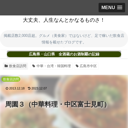
MENU
大丈夫、人生なんとかなるものさ！
掲載店数2,000店超。グルメ（美食家）ではないけど、足で稼いだ飲食店
情報を載せたブログです。
広島県・山口県 全酒蔵のお酒制覇の記録
飲食店訪問
中華・台湾・韓国料理
広島市中区
飲食店訪問
2013.12.18
2023.12.07
周園３（中華料理・中区富士見町）