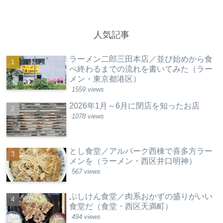
人気記事
ラーメン二郎三田本店／並び始めから食
べ終わるまでの流れを書いてみた（ラー
メン・東京都港区）
1559 views
2026年1月～6月に閉店を知ったお店
1078 views
とし食堂／アルパーク西棟で喜多方ラー
メンを（ラーメン・西区井口明神）
567 views
ぶしけん食堂／肉系おかずの盛りがいい
食堂だ（食堂・西区天満町）
494 views