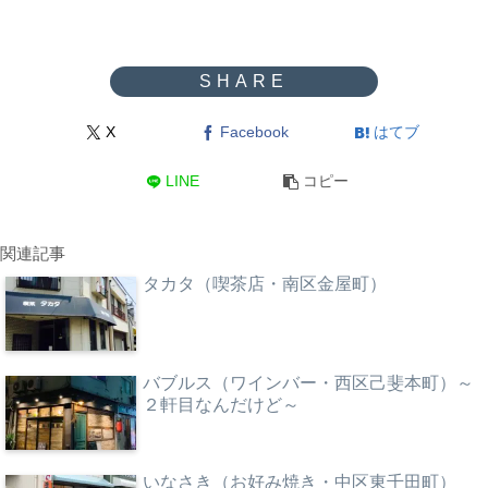
X
Facebook
はてブ
LINE
コピー
関連記事
タカタ（喫茶店・南区金屋町）
バブルス（ワインバー・西区己斐本町）～
２軒目なんだけど～
いなさき（お好み焼き・中区東千田町）