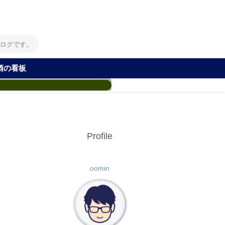
！
ブログです。
酒の看板
Profile
oomin