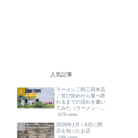
人気記事
ラーメン二郎三田本店
／並び始めから食べ終
わるまでの流れを書い
てみた（ラーメン・東
京都港区）
1578 views
2026年1月～6月に閉
店を知ったお店
1066 views