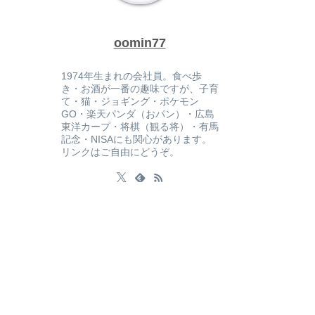
oomin77
1974年生まれの会社員。食べ歩
き・お酒が一番の趣味ですが、子育
て・猫・ジョギング・ポケモン
GO・楽天パンダ（おパン）・広島
東洋カープ・将棋（観る将）・有馬
記念・NISAにも関心があります。
リンクはご自由にどうぞ。