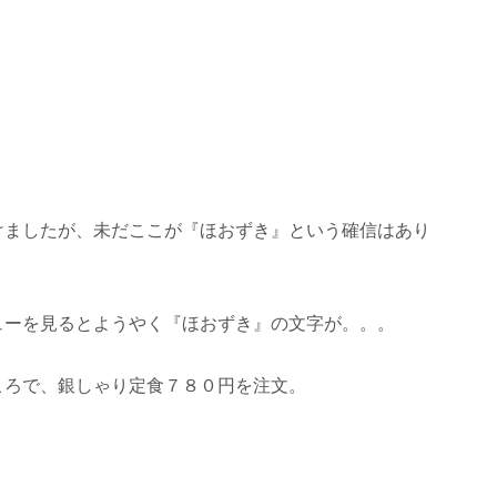
けましたが、未だここが『ほおずき』という確信はあり
ューを見るとようやく『ほおずき』の文字が。。。
ころで、銀しゃり定食７８０円を注文。