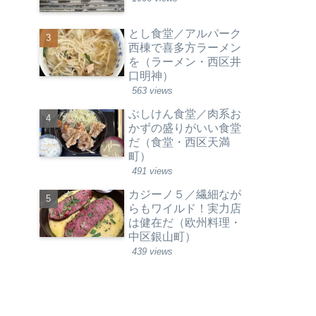
とし食堂／アルパーク
西棟で喜多方ラーメン
を（ラーメン・西区井
口明神）
563 views
ぶしけん食堂／肉系お
かずの盛りがいい食堂
だ（食堂・西区天満
町）
491 views
カジーノ５／繊細なが
らもワイルド！実力店
は健在だ（欧州料理・
中区銀山町）
439 views