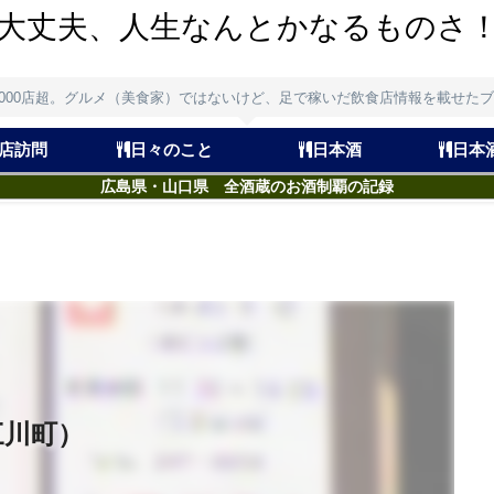
大丈夫、人生なんとかなるものさ
,000店超。グルメ（美食家）ではないけど、足で稼いだ飲食店情報を載せた
店訪問
日々のこと
日本酒
日本
広島県・山口県 全酒蔵のお酒制覇の記録
三川町）