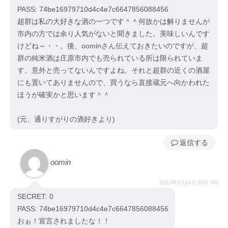
PASS: 74be16979710d4c4e7c6647856088456
超群は私の大好きな酒の一つです＾＾何故かは解りませんが
市内の方では余り人気がないと聞きました。美味しいんです
けどね～・・。後、oominさん伝えておきたいのですが、超
群の純米酒は庄原市内でも売られている所は限られていま
す。意外と売ってないんですよね。それと超群の近くの酒屋
にも置いてありませんので、買うなら直接蔵元へ向かわれた
ほうが確実かと思います＾＾
(元、通りすがりの酒好きより)
返信
oomin
2013年5月14日 8:01 AM
SECRET: 0
PASS: 74be16979710d4c4e7c6647856088456
おぉ！宣言されましたな！！