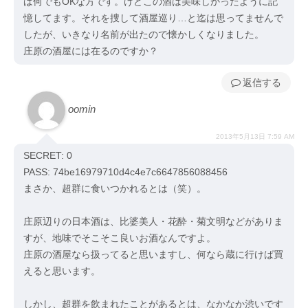
ば何でもOKな方です。けどこの酒は美味しかったように記
憶してます。それを捜して酒屋巡り…と迄は思ってませんで
したが、いきなり名前が出たので懐かしくなりました。
庄原の酒屋には在るのですか？
返信
oomin
2013年5月13日 7:59 AM
SECRET: 0
PASS: 74be16979710d4c4e7c6647856088456
まさか、超群に食いつかれるとは（笑）。
庄原辺りの日本酒は、比婆美人・花酔・菊文明などがありま
すが、地味でそこそこ良いお酒なんですよ。
庄原の酒屋なら扱ってると思いますし、何なら蔵に行けば買
えると思います。
しかし、超群を飲まれたことがあるとは、なかなか渋いです