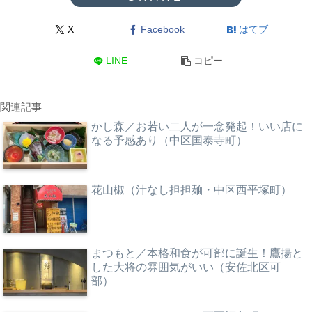
X
Facebook
はてブ
LINE
コピー
関連記事
かし森／お若い二人が一念発起！いい店に
なる予感あり（中区国泰寺町）
花山椒（汁なし担担麺・中区西平塚町）
まつもと／本格和食が可部に誕生！鷹揚と
した大将の雰囲気がいい（安佐北区可
部）