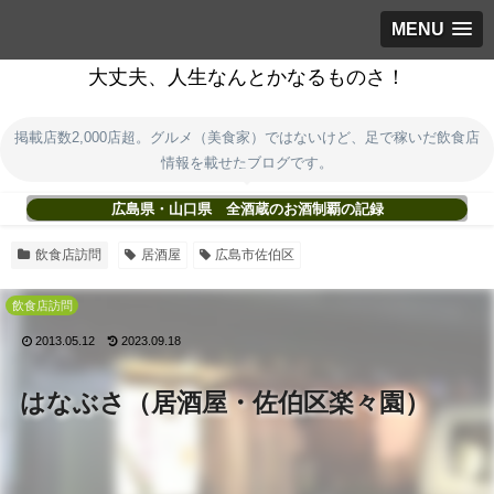
MENU
大丈夫、人生なんとかなるものさ！
掲載店数2,000店超。グルメ（美食家）ではないけど、足で稼いだ飲食店
情報を載せたブログです。
広島県・山口県 全酒蔵のお酒制覇の記録
飲食店訪問
居酒屋
広島市佐伯区
飲食店訪問
2013.05.12
2023.09.18
はなぶさ（居酒屋・佐伯区楽々園）