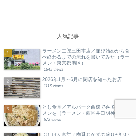
人気記事
ラーメン二郎三田本店／並び始めから食
べ終わるまでの流れを書いてみた（ラー
メン・東京都港区）
1543 views
2026年1月～6月に閉店を知ったお店
1116 views
とし食堂／アルパーク西棟で喜多方ラー
メンを（ラーメン・西区井口明神）
572 views
ぶしけん食堂／肉系おかずの盛りがいい