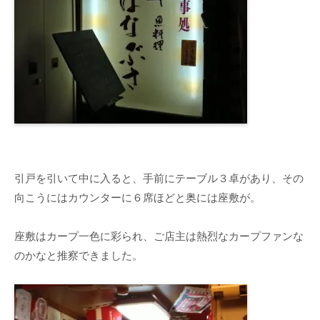
引戸を引いて中に入ると、手前にテーブル３卓があり、その
向こうにはカウンターに６席ほどと奥には座敷が。
座敷はカープ一色に彩られ、ご店主は熱烈なカープファンな
のかなと推察できました。