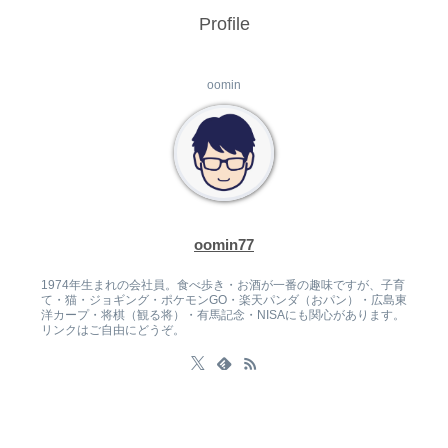
Profile
oomin
oomin77
1974年生まれの会社員。食べ歩き・お酒が一番の趣味ですが、子育
て・猫・ジョギング・ポケモンGO・楽天パンダ（おパン）・広島東
洋カープ・将棋（観る将）・有馬記念・NISAにも関心があります。
リンクはご自由にどうぞ。