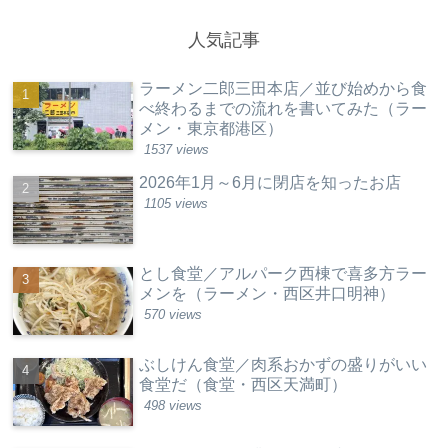
人気記事
ラーメン二郎三田本店／並び始めから食
べ終わるまでの流れを書いてみた（ラー
メン・東京都港区）
1537 views
2026年1月～6月に閉店を知ったお店
1105 views
とし食堂／アルパーク西棟で喜多方ラー
メンを（ラーメン・西区井口明神）
570 views
ぶしけん食堂／肉系おかずの盛りがいい
食堂だ（食堂・西区天満町）
498 views