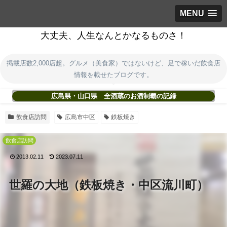
MENU
大丈夫、人生なんとかなるものさ！
掲載店数2,000店超。グルメ（美食家）ではないけど、足で稼いだ飲食店
情報を載せたブログです。
広島県・山口県 全酒蔵のお酒制覇の記録
飲食店訪問
広島市中区
鉄板焼き
飲食店訪問
2013.02.11
2023.07.11
世羅の大地（鉄板焼き・中区流川町）