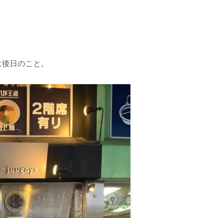
は
後日
のこと。