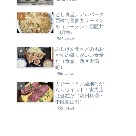
とし食堂／アルパーク
西棟で喜多方ラーメン
を（ラーメン・西区井
口明神）
561 views
ぶしけん食堂／肉系お
かずの盛りがいい食堂
だ（食堂・西区天満
町）
489 views
カジーノ５／繊細なが
らもワイルド！実力店
は健在だ（欧州料理・
中区銀山町）
439 views