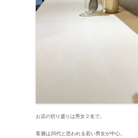
お店の切り盛りは男女２名で。
客層は
20
代と思われる若い男女が中心。