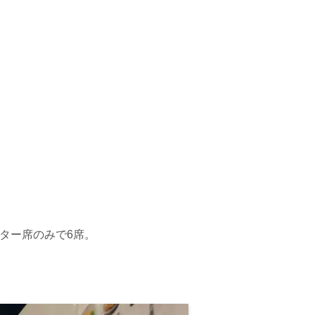
ター席のみで
6
席。