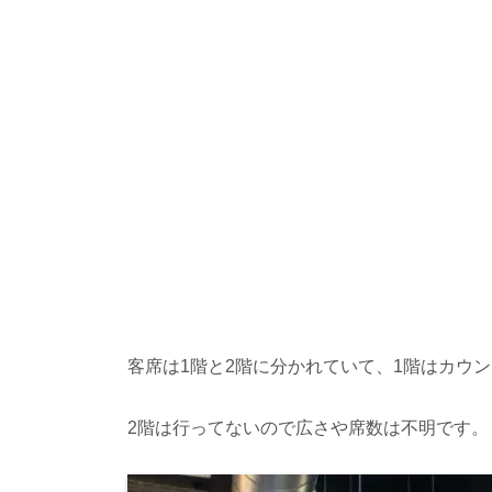
客席は
1
階と
2
階に分かれていて、
1
階はカウン
2
階は行ってないので広さや席数は不明です。