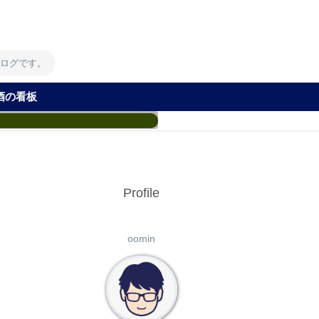
！
ブログです。
酒の看板
Profile
oomin