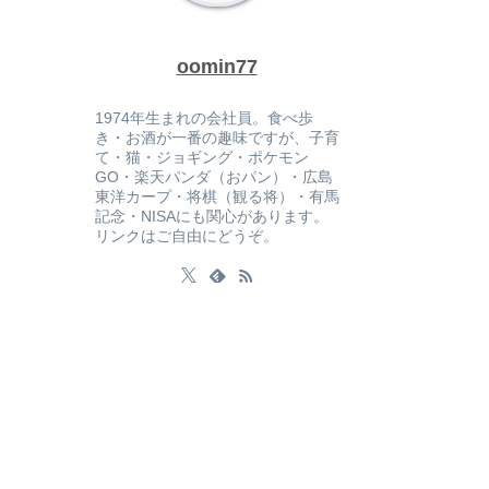
oomin77
1974年生まれの会社員。食べ歩
き・お酒が一番の趣味ですが、子育
て・猫・ジョギング・ポケモン
GO・楽天パンダ（おパン）・広島
東洋カープ・将棋（観る将）・有馬
記念・NISAにも関心があります。
リンクはご自由にどうぞ。