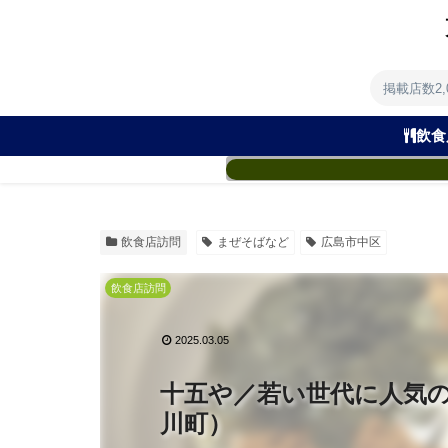
掲載店数2
飲食
飲食店訪問
まぜそばなど
広島市中区
飲食店訪問
2025.03.05
十五や／若い世代に人気
川町）