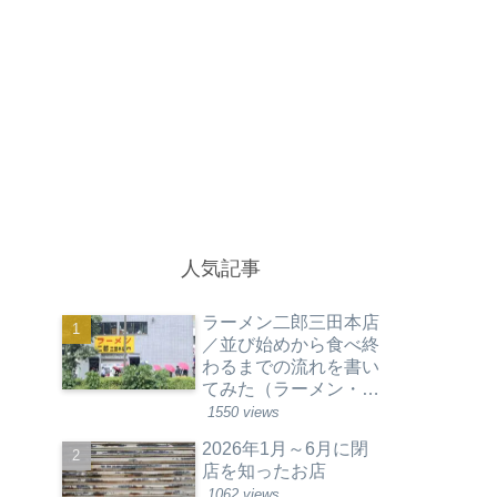
人気記事
ラーメン二郎三田本店
／並び始めから食べ終
わるまでの流れを書い
てみた（ラーメン・東
京都港区）
1550 views
2026年1月～6月に閉
店を知ったお店
1062 views