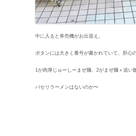
中に入ると券売機がお出迎え。
ボタンには大きく番号が書かれていて、肝心
1
が肉厚じゅーしーまぜ麺、
2
がまぜ麺＋追い
パセリラーメンはないのか〜