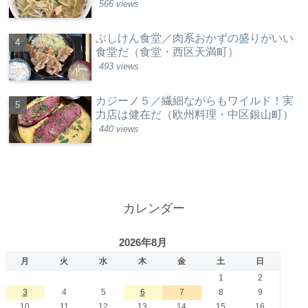
566 views
ぶしけん食堂／肉系おかずの盛りがいい
食堂だ（食堂・西区天満町）
493 views
カジーノ５／繊細ながらもワイルド！実
力店は健在だ（欧州料理・中区銀山町）
440 views
カレンダー
2026年8月
月
火
水
木
金
土
日
1
2
3
4
5
6
7
8
9
10
11
12
13
14
15
16