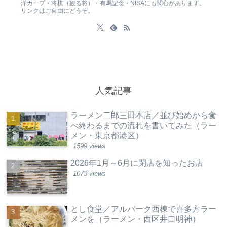
洋カープ・将棋（観る将）・有馬記念・NISAにも関心があります。
リンクはご自由にどうぞ。
人気記事
ラーメン二郎三田本店／並び始めから食
べ終わるまでの流れを書いてみた（ラー
メン・東京都港区）
1599 views
2026年1月～6月に閉店を知ったお店
1073 views
とし食堂／アルパーク西棟で喜多方ラー
メンを（ラーメン・西区井口明神）