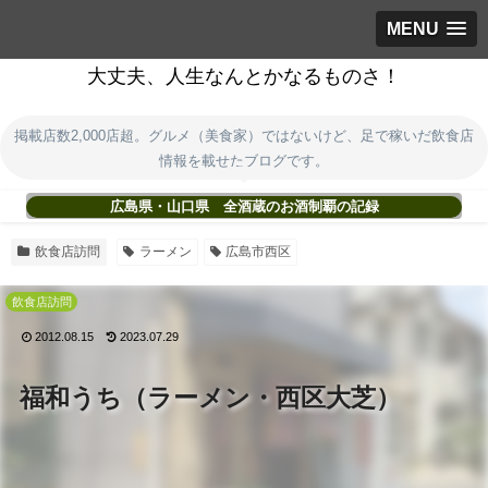
MENU
大丈夫、人生なんとかなるものさ！
掲載店数2,000店超。グルメ（美食家）ではないけど、足で稼いだ飲食店
情報を載せたブログです。
広島県・山口県 全酒蔵のお酒制覇の記録
飲食店訪問
ラーメン
広島市西区
飲食店訪問
2012.08.15
2023.07.29
福和うち（ラーメン・西区大芝）