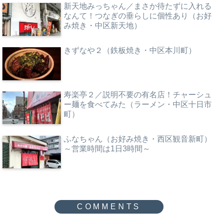
新天地みっちゃん／まさか待たずに入れる
なんて！つなぎの垂らしに個性あり（お好
み焼き・中区新天地）
きずなや２（鉄板焼き・中区本川町）
寿楽亭２／説明不要の有名店！チャーシュ
ー麺を食べてみた（ラーメン・中区十日市
町）
ふなちゃん（お好み焼き・西区観音新町）
～営業時間は1日3時間～