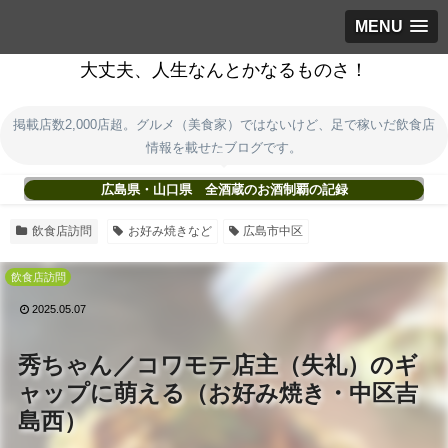
MENU
大丈夫、人生なんとかなるものさ！
掲載店数2,000店超。グルメ（美食家）ではないけど、足で稼いだ飲食店
情報を載せたブログです。
広島県・山口県 全酒蔵のお酒制覇の記録
飲食店訪問
お好み焼きなど
広島市中区
飲食店訪問
2025.05.07
秀ちゃん／コワモテ店主（失礼）のギ
ャップに萌える（お好み焼き・中区吉
島西）