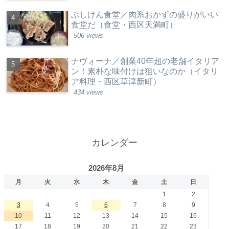
ぶしけん食堂／肉系おかずの盛りがいい
食堂だ（食堂・西区天満町）
506 views
ナヴォーナ／創業40年超の老舗イタリア
ン！素朴な味付けは狙いなのか（イタリ
ア料理・西区草津新町）
434 views
カレンダー
2026年8月
月
火
水
木
金
土
日
1
2
3
4
5
6
7
8
9
10
11
12
13
14
15
16
17
18
19
20
21
22
23