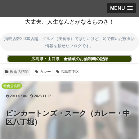
MENU
大丈夫、人生なんとかなるものさ！
掲載店数2,000店超。グルメ（美食家）ではないけど、足で稼いだ飲食店
情報を載せたブログです。
広島県・山口県 全酒蔵のお酒制覇の記録
飲食店訪問
カレー
広島市中区
飲食店訪問
2011.07.04
2023.11.17
ピンカートンズ・スーク（カレー・中
区八丁堀）