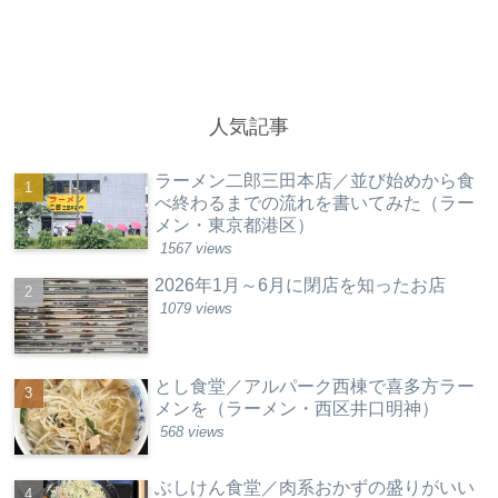
人気記事
ラーメン二郎三田本店／並び始めから食
べ終わるまでの流れを書いてみた（ラー
メン・東京都港区）
1567 views
2026年1月～6月に閉店を知ったお店
1079 views
とし食堂／アルパーク西棟で喜多方ラー
メンを（ラーメン・西区井口明神）
568 views
ぶしけん食堂／肉系おかずの盛りがいい