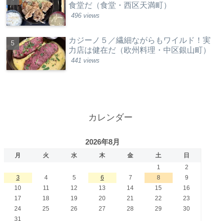
食堂だ（食堂・西区天満町）
496 views
カジーノ５／繊細ながらもワイルド！実
力店は健在だ（欧州料理・中区銀山町）
441 views
カレンダー
2026年8月
月
火
水
木
金
土
日
1
2
3
4
5
6
7
8
9
10
11
12
13
14
15
16
17
18
19
20
21
22
23
24
25
26
27
28
29
30
31