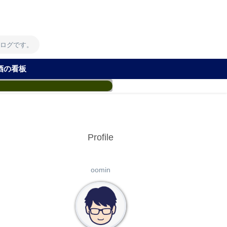
！
ブログです。
酒の看板
Profile
oomin