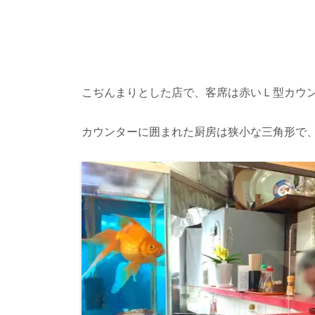
こぢんまりとした店で、客席は赤いＬ型カウ
カウンターに囲まれた厨房は狭小な三角形で