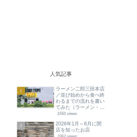
人気記事
ラーメン二郎三田本店
／並び始めから食べ終
わるまでの流れを書い
てみた（ラーメン・東
京都港区）
1550 views
2026年1月～6月に閉
店を知ったお店
1062 views