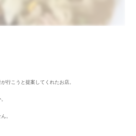
妻が行こうと提案してくれたお店。
か。
せん。