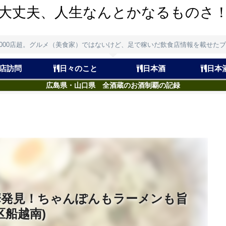
大丈夫、人生なんとかなるものさ
,000店超。グルメ（美食家）ではないけど、足で稼いだ飲食店情報を載せた
店訪問
日々のこと
日本酒
日本
広島県・山口県 全酒蔵のお酒制覇の記録
華発見！ちゃんぽんもラーメンも旨
区船越南)