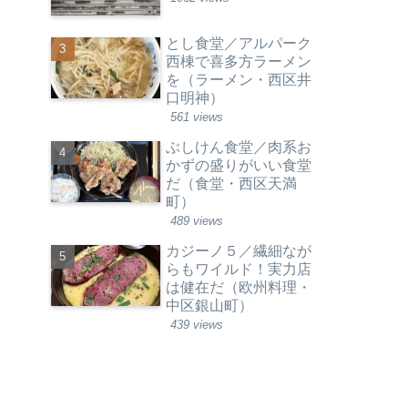
とし食堂／アルパーク
西棟で喜多方ラーメン
を（ラーメン・西区井
口明神）
561 views
ぶしけん食堂／肉系お
かずの盛りがいい食堂
だ（食堂・西区天満
町）
489 views
カジーノ５／繊細なが
らもワイルド！実力店
は健在だ（欧州料理・
中区銀山町）
439 views