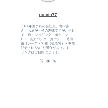
oomin77
1974年生まれの会社員。食べ歩
き・お酒が一番の趣味ですが、子育
て・猫・ジョギング・ポケモン
GO・楽天パンダ（おパン）・広島
東洋カープ・将棋（観る将）・有馬
記念・NISAにも関心があります。
リンクはご自由にどうぞ。