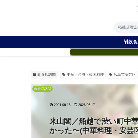
掲載店数2
飲食
飲食店訪問
中華・台湾・韓国料理
広島市安芸区
飲食店訪問
2021.09.13
2026.06.17
来山閣／船越で渋い町中
かった〜(中華料理・安芸