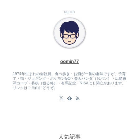
oomin
oomin77
1974年生まれの会社員。食べ歩き・お酒が一番の趣味ですが、子育
て・猫・ジョギング・ポケモンGO・楽天パンダ（おパン）・広島東
洋カープ・将棋（観る将）・有馬記念・NISAにも関心があります。
リンクはご自由にどうぞ。
人気記事