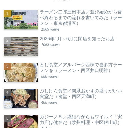
ラーメン二郎三田本店／並び始めから食
べ終わるまでの流れを書いてみた（ラー
メン・東京都港区）
1569 views
2026年1月～6月に閉店を知ったお店
1053 views
とし食堂／アルパーク西棟で喜多方ラー
メンを（ラーメン・西区井口明神）
558 views
ぶしけん食堂／肉系おかずの盛りがいい
食堂だ（食堂・西区天満町）
485 views
カジーノ５／繊細ながらもワイルド！実
力店は健在だ（欧州料理・中区銀山町）