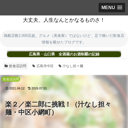
MENU
大丈夫、人生なんとかなるものさ！
掲載店数2,000店超。グルメ（美食家）ではないけど、足で稼いだ飲食店
情報を載せたブログです。
広島県・山口県 全酒蔵のお酒制覇の記録
飲食店訪問
広島市中区
汁なし担々麺
飲食店訪問
2021.04.12
2026.07.01
楽２／楽二郎に挑戦！（汁なし担々
麺・中区小網町）