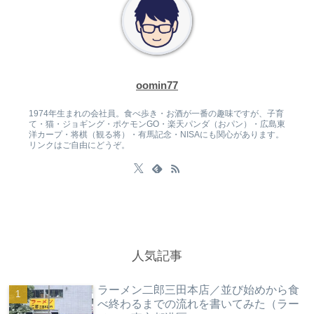
oomin77
1974年生まれの会社員。食べ歩き・お酒が一番の趣味ですが、子育
て・猫・ジョギング・ポケモンGO・楽天パンダ（おパン）・広島東
洋カープ・将棋（観る将）・有馬記念・NISAにも関心があります。
リンクはご自由にどうぞ。
人気記事
ラーメン二郎三田本店／並び始めから食
べ終わるまでの流れを書いてみた（ラー