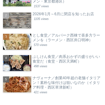
メン・東京都港区）
1537 views
2026年1月～6月に閉店を知ったお店
1105 views
とし食堂／アルパーク西棟で喜多方ラー
メンを（ラーメン・西区井口明神）
570 views
ぶしけん食堂／肉系おかずの盛りがいい
食堂だ（食堂・西区天満町）
498 views
ナヴォーナ／創業40年超の老舗イタリア
ン！素朴な味付けは狙いなのか（イタリ
ア料理・西区草津新町）
421 views