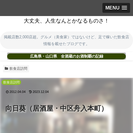
MENU
大丈夫、人生なんとかなるものさ！
掲載店数2,000店超。グルメ（美食家）ではないけど、足で稼いだ飲食店
情報を載せたブログです。
広島県・山口県 全酒蔵のお酒制覇の記録
飲食店訪問
飲食店訪問
2012.04.04
2023.12.04
向日葵（居酒屋・中区舟入本町）