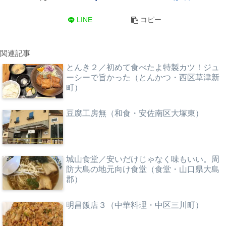
LINE
コピー
関連記事
とんき２／初めて食べたよ特製カツ！ジュ
ーシーで旨かった（とんかつ・西区草津新
町）
豆腐工房無（和食・安佐南区大塚東）
城山食堂／安いだけじゃなく味もいい。周
防大島の地元向け食堂（食堂・山口県大島
郡）
明昌飯店３（中華料理・中区三川町）