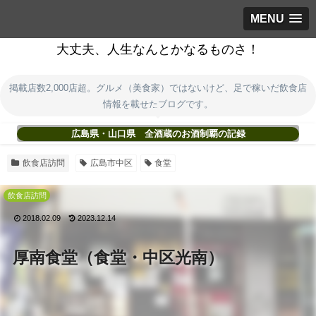
MENU
大丈夫、人生なんとかなるものさ！
掲載店数2,000店超。グルメ（美食家）ではないけど、足で稼いだ飲食店
情報を載せたブログです。
広島県・山口県 全酒蔵のお酒制覇の記録
飲食店訪問
広島市中区
食堂
飲食店訪問
2018.02.09
2023.12.14
厚南食堂（食堂・中区光南）