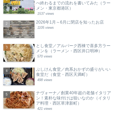
べ終わるまでの流れを書いてみた（ラー
メン・東京都港区）
1537 views
2026年1月～6月に閉店を知ったお店
1105 views
とし食堂／アルパーク西棟で喜多方ラー
メンを（ラーメン・西区井口明神）
570 views
ぶしけん食堂／肉系おかずの盛りがいい
食堂だ（食堂・西区天満町）
498 views
ナヴォーナ／創業40年超の老舗イタリア
ン！素朴な味付けは狙いなのか（イタリ
ア料理・西区草津新町）
421 views