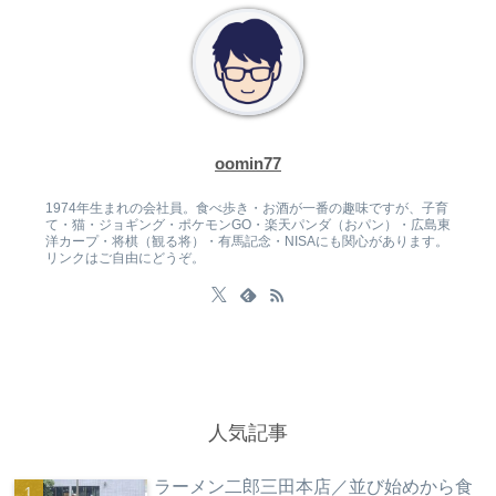
oomin77
1974年生まれの会社員。食べ歩き・お酒が一番の趣味ですが、子育
て・猫・ジョギング・ポケモンGO・楽天パンダ（おパン）・広島東
洋カープ・将棋（観る将）・有馬記念・NISAにも関心があります。
リンクはご自由にどうぞ。
人気記事
ラーメン二郎三田本店／並び始めから食