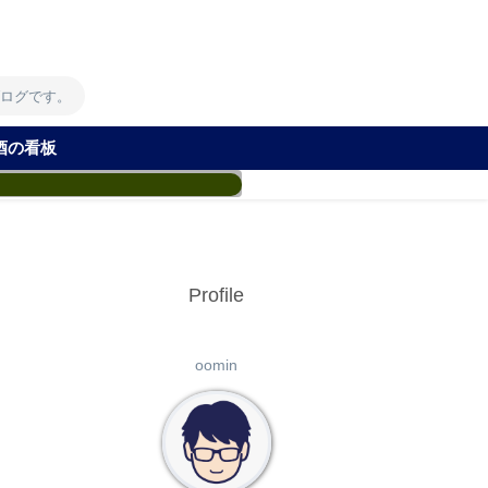
！
ブログです。
酒の看板
Profile
oomin