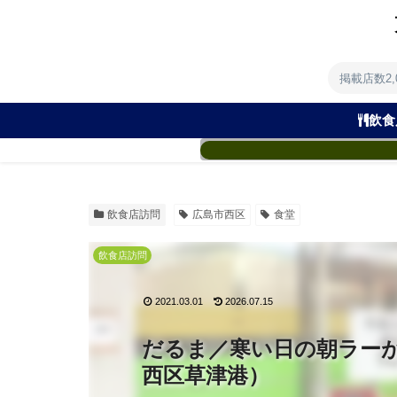
掲載店数2
飲食
飲食店訪問
広島市西区
食堂
飲食店訪問
2021.03.01
2026.07.15
だるま／寒い日の朝ラー
西区草津港）