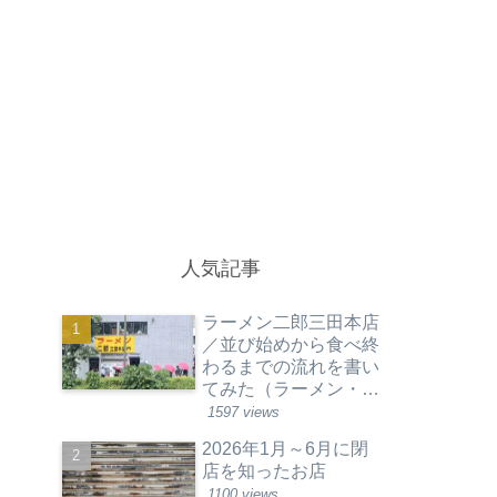
人気記事
ラーメン二郎三田本店
／並び始めから食べ終
わるまでの流れを書い
てみた（ラーメン・東
京都港区）
1597 views
2026年1月～6月に閉
店を知ったお店
1100 views