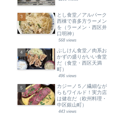
とし食堂／アルパーク
西棟で喜多方ラーメン
を（ラーメン・西区井
口明神）
568 views
ぶしけん食堂／肉系お
かずの盛りがいい食堂
だ（食堂・西区天満
町）
496 views
カジーノ５／繊細なが
らもワイルド！実力店
は健在だ（欧州料理・
中区銀山町）
443 views