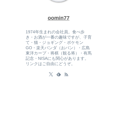
oomin77
1974年生まれの会社員。食べ歩
き・お酒が一番の趣味ですが、子育
て・猫・ジョギング・ポケモン
GO・楽天パンダ（おパン）・広島
東洋カープ・将棋（観る将）・有馬
記念・NISAにも関心があります。
リンクはご自由にどうぞ。