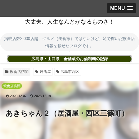
MENU
大丈夫、人生なんとかなるものさ！
掲載店数2,000店超。グルメ（美食家）ではないけど、足で稼いだ飲食店
情報を載せたブログです。
広島県・山口県 全酒蔵のお酒制覇の記録
飲食店訪問
居酒屋
広島市西区
飲食店訪問
2020.12.07
2023.12.19
あきちゃん２（居酒屋・西区三篠町）