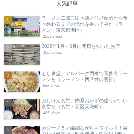
人気記事
ラーメン二郎三田本店／並び始めから食
べ終わるまでの流れを書いてみた（ラー
メン・東京都港区）
1569 views
2026年1月～6月に閉店を知ったお店
1053 views
とし食堂／アルパーク西棟で喜多方ラー
メンを（ラーメン・西区井口明神）
558 views
ぶしけん食堂／肉系おかずの盛りがいい
食堂だ（食堂・西区天満町）
485 views
カジーノ５／繊細ながらもワイルド！実
力店は健在だ（欧州料理・中区銀山町）