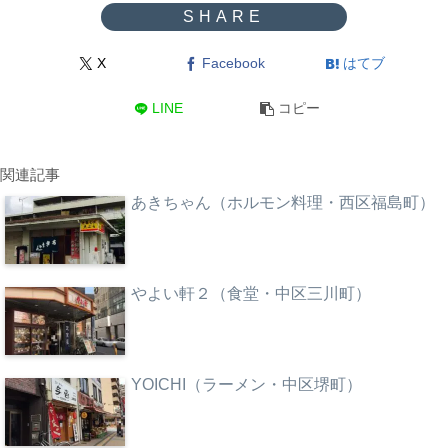
X
Facebook
はてブ
LINE
コピー
関連記事
あきちゃん（ホルモン料理・西区福島町）
やよい軒２（食堂・中区三川町）
YOICHI（ラーメン・中区堺町）