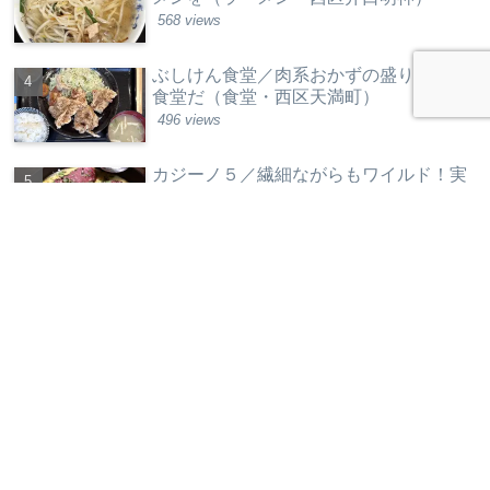
568 views
ぶしけん食堂／肉系おかずの盛りがいい
食堂だ（食堂・西区天満町）
496 views
カジーノ５／繊細ながらもワイルド！実
力店は健在だ（欧州料理・中区銀山町）
441 views
カレンダー
2026年8月
月
火
水
木
金
土
日
1
2
3
4
5
6
7
8
9