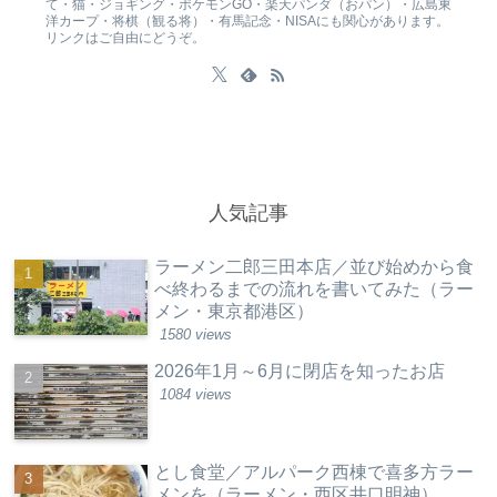
て・猫・ジョギング・ポケモンGO・楽天パンダ（おパン）・広島東
洋カープ・将棋（観る将）・有馬記念・NISAにも関心があります。
リンクはご自由にどうぞ。
人気記事
ラーメン二郎三田本店／並び始めから食
べ終わるまでの流れを書いてみた（ラー
メン・東京都港区）
1580 views
2026年1月～6月に閉店を知ったお店
1084 views
とし食堂／アルパーク西棟で喜多方ラー
メンを（ラーメン・西区井口明神）