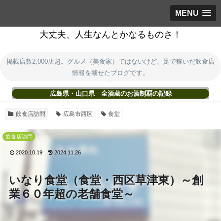
MENU
大丈夫、人生なんとかなるものさ！
掲載店数2,000店超。グルメ（美食家）ではないけど、足で稼いだ飲食店
情報を載せたブログです。
広島県・山口県 全酒蔵のお酒制覇の記録
飲食店訪問
広島市西区
食堂
飲食店訪問
2020.10.19
2024.11.26
いなり食堂（食堂・西区草津東）～創
業６０年超の老舗食堂～