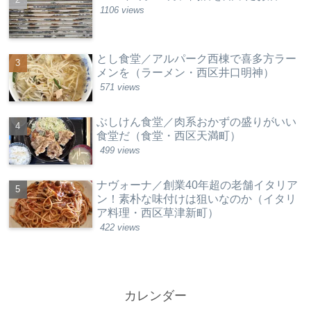
1106 views
とし食堂／アルパーク西棟で喜多方ラー
メンを（ラーメン・西区井口明神）
571 views
ぶしけん食堂／肉系おかずの盛りがいい
食堂だ（食堂・西区天満町）
499 views
ナヴォーナ／創業40年超の老舗イタリア
ン！素朴な味付けは狙いなのか（イタリ
ア料理・西区草津新町）
422 views
カレンダー