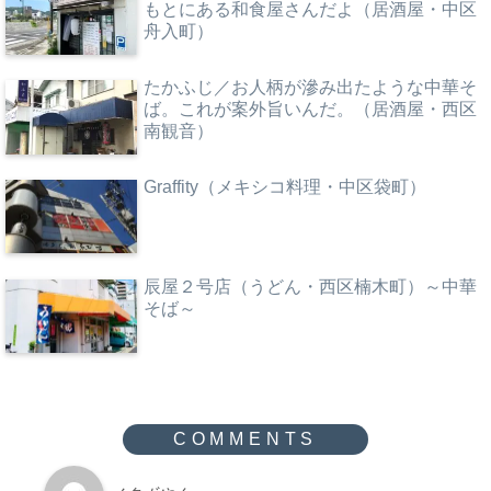
もとにある和食屋さんだよ（居酒屋・中区
舟入町）
たかふじ／お人柄が滲み出たような中華そ
ば。これが案外旨いんだ。（居酒屋・西区
南観音）
Graffity（メキシコ料理・中区袋町）
辰屋２号店（うどん・西区楠木町）～中華
そば～