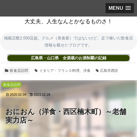
MENU
大丈夫、人生なんとかなるものさ！
掲載店数2,000店超。グルメ（美食家）ではないけど、足で稼いだ飲食店
情報を載せたブログです。
広島県・山口県 全酒蔵のお酒制覇の記録
飲食店訪問
イタリア・フランス料理、洋食
広島市西区
飲食店訪問
2020.02.04
2023.12.18
おにおん（洋食・西区楠木町）～老舗
実力店～