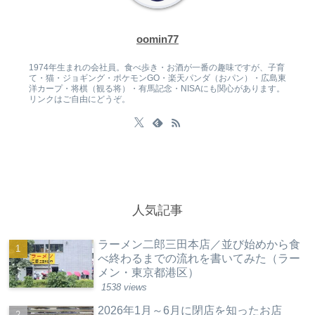
oomin77
1974年生まれの会社員。食べ歩き・お酒が一番の趣味ですが、子育
て・猫・ジョギング・ポケモンGO・楽天パンダ（おパン）・広島東
洋カープ・将棋（観る将）・有馬記念・NISAにも関心があります。
リンクはご自由にどうぞ。
人気記事
ラーメン二郎三田本店／並び始めから食
べ終わるまでの流れを書いてみた（ラー
メン・東京都港区）
1538 views
2026年1月～6月に閉店を知ったお店