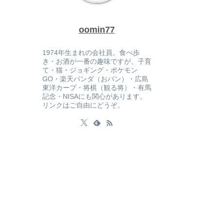
oomin77
1974年生まれの会社員。食べ歩
き・お酒が一番の趣味ですが、子育
て・猫・ジョギング・ポケモン
GO・楽天パンダ（おパン）・広島
東洋カープ・将棋（観る将）・有馬
記念・NISAにも関心があります。
リンクはご自由にどうぞ。