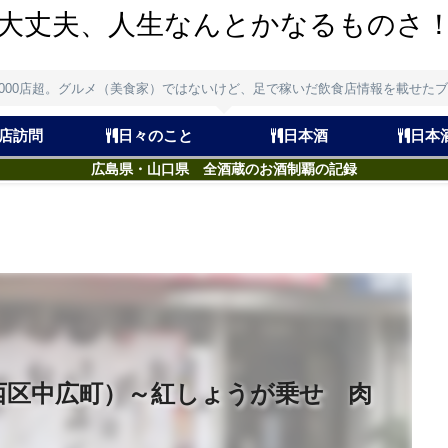
大丈夫、人生なんとかなるものさ
,000店超。グルメ（美食家）ではないけど、足で稼いだ飲食店情報を載せた
店訪問
日々のこと
日本酒
日本
広島県・山口県 全酒蔵のお酒制覇の記録
西区中広町）～紅しょうが乗せ 肉