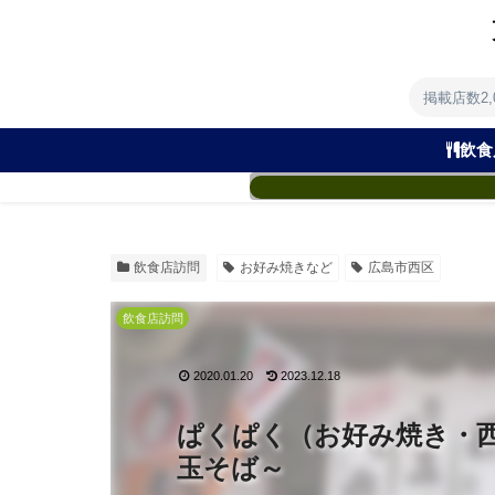
掲載店数2
飲食
飲食店訪問
お好み焼きなど
広島市西区
飲食店訪問
2020.01.20
2023.12.18
ぱくぱく（お好み焼き・
玉そば～