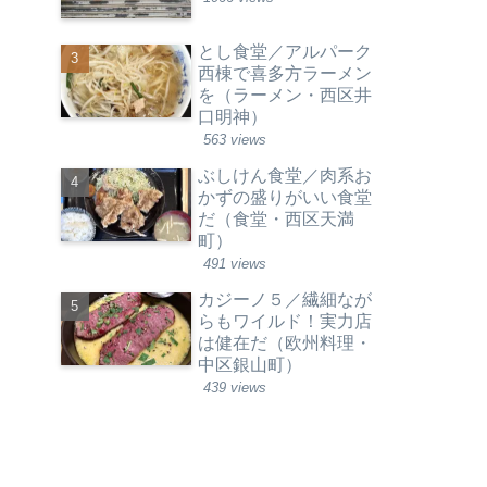
とし食堂／アルパーク
西棟で喜多方ラーメン
を（ラーメン・西区井
口明神）
563 views
ぶしけん食堂／肉系お
かずの盛りがいい食堂
だ（食堂・西区天満
町）
491 views
カジーノ５／繊細なが
らもワイルド！実力店
は健在だ（欧州料理・
中区銀山町）
439 views