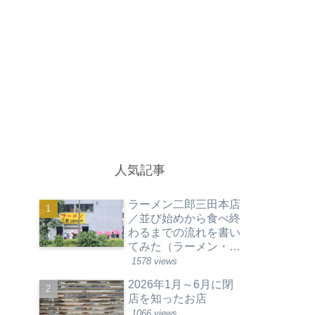
人気記事
ラーメン二郎三田本店
／並び始めから食べ終
わるまでの流れを書い
てみた（ラーメン・東
京都港区）
1578 views
2026年1月～6月に閉
店を知ったお店
1066 views