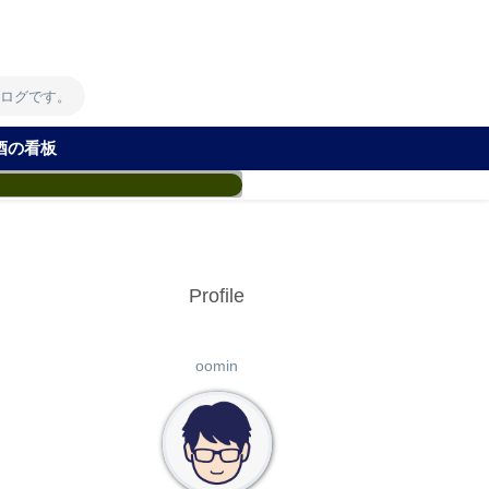
！
ブログです。
酒の看板
Profile
oomin