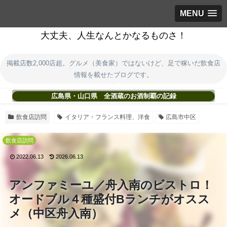
MENU
大丈夫、人生なんとかなるものさ！
掲載店数2,000店超。グルメ（美食家）ではないけど、足で稼いだ飲食店
情報を載せたブログです。
広島県・山口県 全酒蔵のお酒制覇の記録
飲食店訪問
イタリア・フランス料理、洋食
広島市中区
飲食店訪問
2022.06.13
2026.06.13
アンファミーユ／舟入南のビストロ！
オードブル４種盛付Bランチがオスス
メ（中区舟入南）