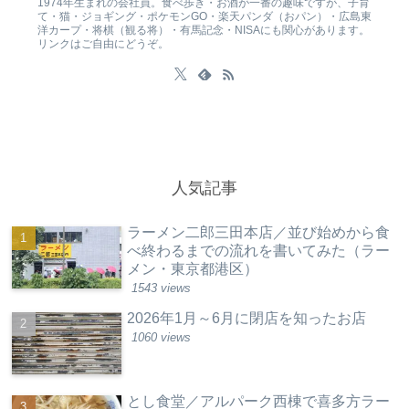
1974年生まれの会社員。食べ歩き・お酒が一番の趣味ですが、子育
て・猫・ジョギング・ポケモンGO・楽天パンダ（おパン）・広島東
洋カープ・将棋（観る将）・有馬記念・NISAにも関心があります。
リンクはご自由にどうぞ。
人気記事
ラーメン二郎三田本店／並び始めから食
べ終わるまでの流れを書いてみた（ラー
メン・東京都港区）
1543 views
2026年1月～6月に閉店を知ったお店
1060 views
とし食堂／アルパーク西棟で喜多方ラー