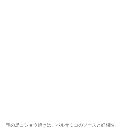
鴨の黒コショウ焼きは、バルサミコのソースと好相性。