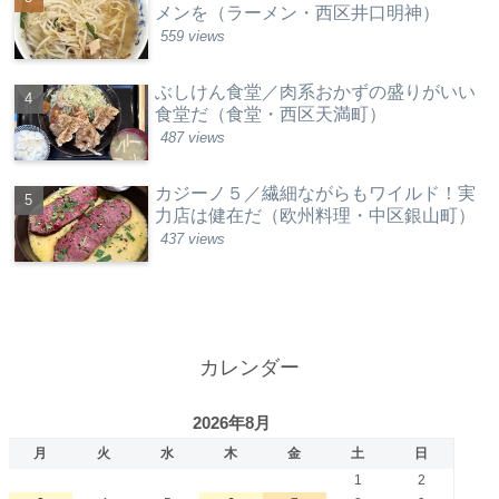
メンを（ラーメン・西区井口明神）
559 views
ぶしけん食堂／肉系おかずの盛りがいい
食堂だ（食堂・西区天満町）
487 views
カジーノ５／繊細ながらもワイルド！実
力店は健在だ（欧州料理・中区銀山町）
437 views
カレンダー
2026年8月
月
火
水
木
金
土
日
1
2