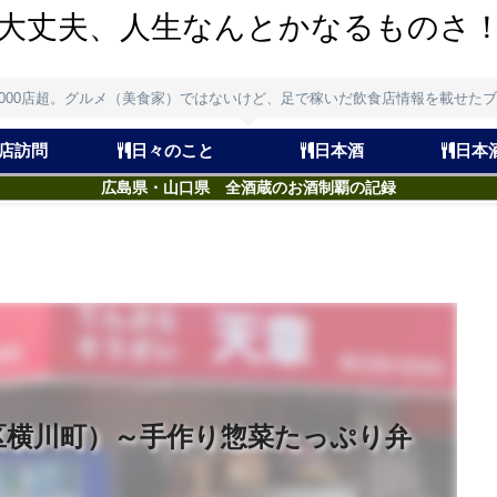
大丈夫、人生なんとかなるものさ
,000店超。グルメ（美食家）ではないけど、足で稼いだ飲食店情報を載せた
店訪問
日々のこと
日本酒
日本
広島県・山口県 全酒蔵のお酒制覇の記録
区横川町）～手作り惣菜たっぷり弁