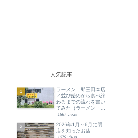
人気記事
ラーメン二郎三田本店
／並び始めから食べ終
わるまでの流れを書い
てみた（ラーメン・東
京都港区）
1567 views
2026年1月～6月に閉
店を知ったお店
1079 views