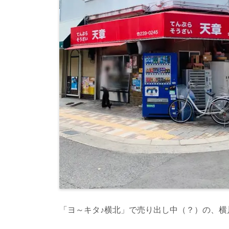
「ヨ～キタ♪横北」で売り出し中（？）の、横