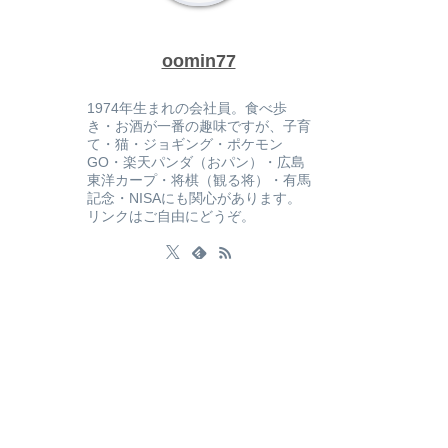
oomin77
1974年生まれの会社員。食べ歩
き・お酒が一番の趣味ですが、子育
て・猫・ジョギング・ポケモン
GO・楽天パンダ（おパン）・広島
東洋カープ・将棋（観る将）・有馬
記念・NISAにも関心があります。
リンクはご自由にどうぞ。