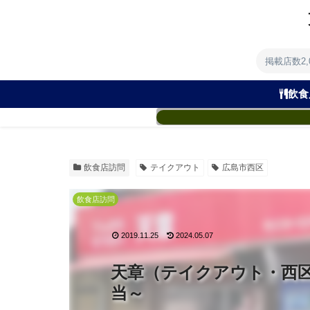
掲載店数2
飲食
飲食店訪問
テイクアウト
広島市西区
飲食店訪問
2019.11.25
2024.05.07
天章（テイクアウト・西
当～