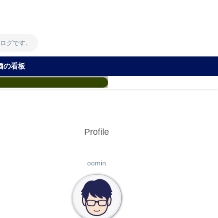
！
ブログです。
酒の看板
Profile
oomin