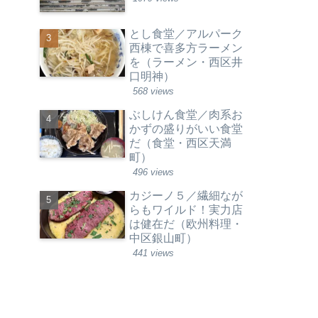
とし食堂／アルパーク
西棟で喜多方ラーメン
を（ラーメン・西区井
口明神）
568 views
ぶしけん食堂／肉系お
かずの盛りがいい食堂
だ（食堂・西区天満
町）
496 views
カジーノ５／繊細なが
らもワイルド！実力店
は健在だ（欧州料理・
中区銀山町）
441 views