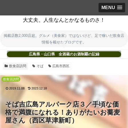
MENU
大丈夫、人生なんとかなるものさ！
掲載店数2,000店超。グルメ（美食家）ではないけど、足で稼いだ飲食店
情報を載せたブログです。
広島県・山口県 全酒蔵のお酒制覇の記録
飲食店訪問
そば
広島市西区
飲食店訪問
2019.11.08
2023.12.18
そば吉広島アルパーク店３／手頃な価
格で満腹になれる！ありがたいお蕎麦
屋さん（西区草津新町）