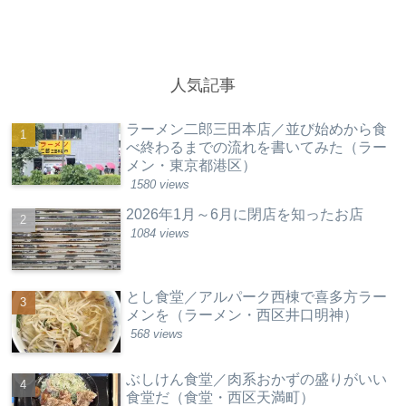
人気記事
ラーメン二郎三田本店／並び始めから食
べ終わるまでの流れを書いてみた（ラー
メン・東京都港区）
1580 views
2026年1月～6月に閉店を知ったお店
1084 views
とし食堂／アルパーク西棟で喜多方ラー
メンを（ラーメン・西区井口明神）
568 views
ぶしけん食堂／肉系おかずの盛りがいい
食堂だ（食堂・西区天満町）