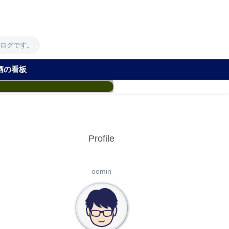
！
ブログです。
酒の看板
Profile
oomin