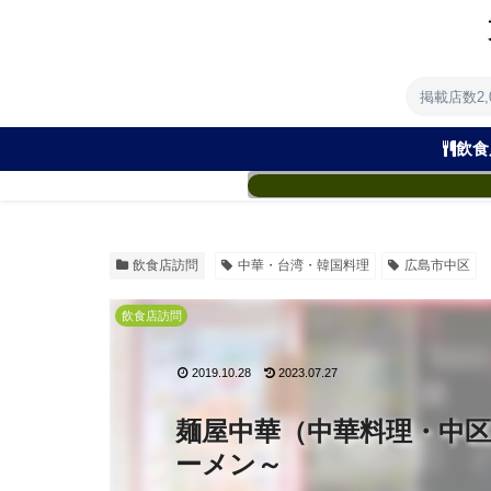
掲載店数2
飲食
飲食店訪問
中華・台湾・韓国料理
広島市中区
飲食店訪問
2019.10.28
2023.07.27
麺屋中華（中華料理・中
ーメン～