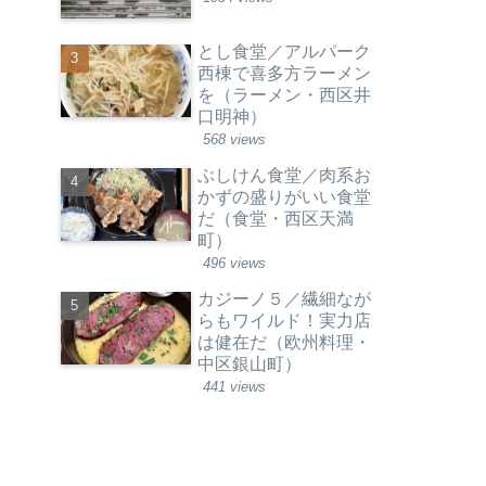
とし食堂／アルパーク
西棟で喜多方ラーメン
を（ラーメン・西区井
口明神）
568 views
ぶしけん食堂／肉系お
かずの盛りがいい食堂
だ（食堂・西区天満
町）
496 views
カジーノ５／繊細なが
らもワイルド！実力店
は健在だ（欧州料理・
中区銀山町）
441 views