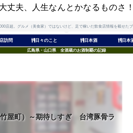
大丈夫、人生なんとかなるものさ
,000店超。グルメ（美食家）ではないけど、足で稼いだ飲食店情報を載せた
店訪問
日々のこと
日本酒
日本
広島県・山口県 全酒蔵のお酒制覇の記録
区竹屋町）～期待しすぎ 台湾豚骨ラ