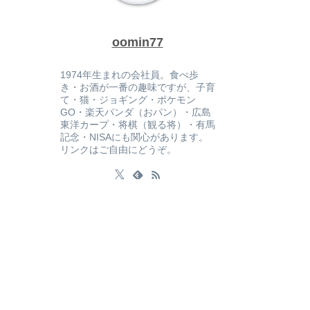
oomin77
1974年生まれの会社員。食べ歩
き・お酒が一番の趣味ですが、子育
て・猫・ジョギング・ポケモン
GO・楽天パンダ（おパン）・広島
東洋カープ・将棋（観る将）・有馬
記念・NISAにも関心があります。
リンクはご自由にどうぞ。