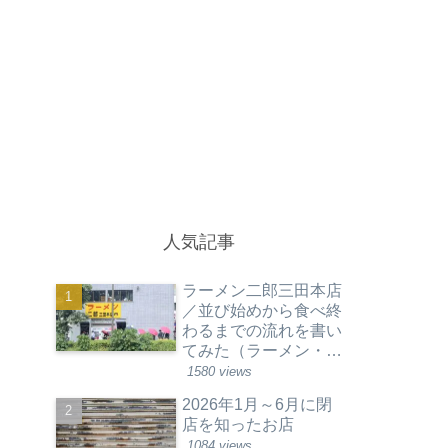
人気記事
ラーメン二郎三田本店
／並び始めから食べ終
わるまでの流れを書い
てみた（ラーメン・東
京都港区）
1580 views
2026年1月～6月に閉
店を知ったお店
1084 views